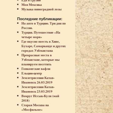
Моя Мексика
Музыка виноградной лозы
Последние публикации:
На авто в Турцию. Три дня по
России.
Турция. Путешествие «На
четыре моря»
Где вкусно поесть в Хиве,
Бухаре, Самарканде и других
городах Узбекистана
Прекрасные места в
Узбекистане, которые мы
планируем посетить
Гонконгские вафли
Ельцин-центр
Землетрясения Катав-
Ивановск 26.03.2019
Землетрясения Катав-
Ивановск 23.03.2019
Вокруг Иссык-Куля (май
2018)
Старая Москва на
«Мосфильме»