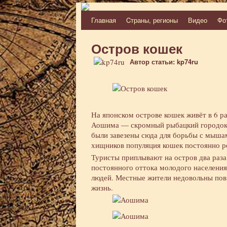
Главная
Cтраны, регионы
Видео
Фо
Перейти
к
Остров кошек
содержимому
Автор статьи: kp74ru
На японском острове кошек живёт в 6 ра
Аошима — скромный рыбацкий городок,
были завезены сюда для борьбы с мыша
хищников популяция кошек постоянно ро
Туристы приплывают на остров два раза 
постоянного оттока молодого населения
людей. Местные жители недовольны по
жизнь.