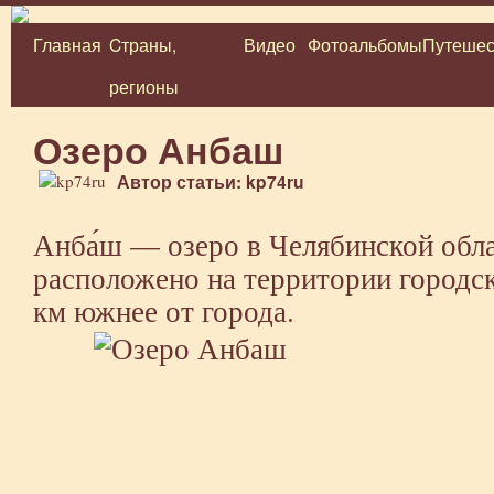
Главная
Cтраны,
Видео
Фотоальбомы
Путешес
Перейти
регионы
к
содержимому
Озеро Анбаш
Автор статьи: kp74ru
Анба́ш — озеро в Челябинской обла
расположено на территории городс
км южнее от города.