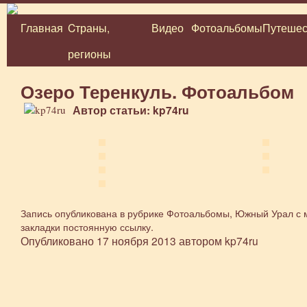
Главная
Cтраны,
Видео
Фотоальбомы
Путешес
Перейти
регионы
к
содержимому
Озеро Теренкуль. Фотоальбом
Автор статьи: kp74ru
Запись опубликована в рубрике
Фотоальбомы
,
Южный Урал
с 
закладки
постоянную ссылку
.
Опубликовано
17 ноября 2013
автором
kp74ru