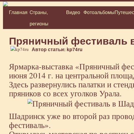
Главная
Cтраны,
Видео
Фотоальбомы
Путешес
Перейти
регионы
к
содержимому
Пряничный фестиваль 
Автор статьи: kp74ru
Ярмарка-выставка «Пряничный фест
июня 2014 г. на центральной площ
Здесь развернулись палатки и стен
пряников со всех уголков Урала.
Шадринск уже во второй раз пров
фестиваль».
Открылась мастерская по росписи 