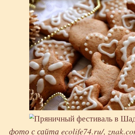
фото с сайта
ecolife74.ru/
,
znak.c