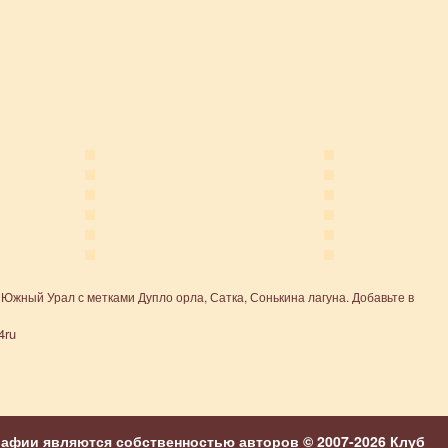
,
Южный Урал
с метками
Дупло орла
,
Сатка
,
Сонькина лагуна
. Добавьте в
4ru
рафии являются собственностью авторов © 2007-2026
Клуб