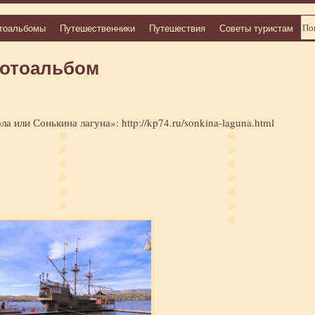
тоальбомы
Путешественники
Путешествия
Советы туристам
Фотоальбом
рла или Сонькина лагуна»:
http://kp74.ru/sonkina-laguna.html