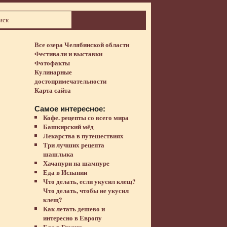
Все озера Челябинской области
Фестивали и выставки
Фотофакты
Кулинарные
достопримечательности
Карта сайта
Самое интересное:
Кофе. рецепты со всего мира
Башкирский мёд
Лекарства в путешествиях
Три лучших рецепта
шашлыка
Хачапури на шампуре
Еда в Испании
Что делать, если укусил клещ?
Что делать, чтобы не укусил
клещ?
Как летать дешево и
интересно в Европу
Еда в Грузии