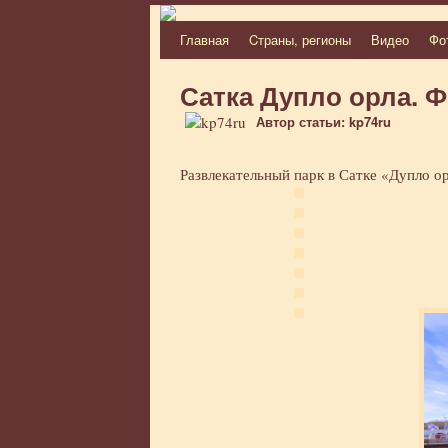
Главная
Cтраны, регионы
Видео
Фо
Перейти
к
Сатка Дупло орла. 
содержимому
Автор статьи: kp74ru
Развлекательный парк в Сатке «Дупло о