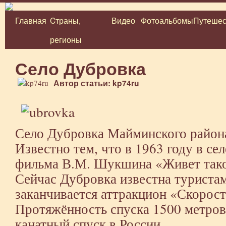
Главная
Cтраны,
Видео
Фотоальбомы
Путешес
Перейти
регионы
к
содержимому
Село Дубровка
Автор статьи: kp74ru
Село Дубровка Майминского района
Известно тем, что в 1963 году в се
фильма В.М. Шукшина «Живет тако
Сейчас Дубровка известна туристам
заканчивается аттракцион «Скорос
Протяжённость спуска 1500 метров
канатный спуск в России.