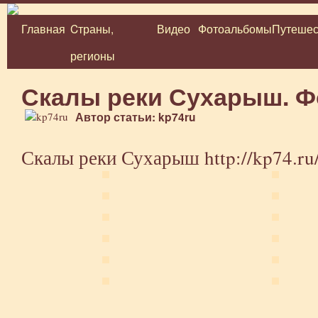
Главная
Cтраны,
Видео
Фотоальбомы
Путешес
Перейти
регионы
к
содержимому
Скалы реки Сухарыш. 
Автор статьи: kp74ru
Скалы реки Сухарыш
http://kp74.ru