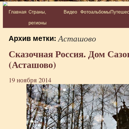
Главная
Cтраны,
Видео
Фотоальбомы
Путешес
Перейти
регионы
к
содержимому
Асташово
Архив метки:
Сказочная Россия. Дом Сазо
(Асташово)
19 ноября 2014