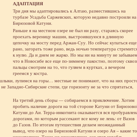
АДАПТАЦИЯ
Три дня мы адаптировались к Алтаю, разместившись на
турбазе Усадьба Саржевских, которую недавно построили на
Бирюзовой Катуни.
Раньше я на местном озере не был ни разу, стараясь скорее
проехать вереницу машин, выстроившуюся в длинную
цепочку на мосту перед Аржан-Суу. Но сейчас купаться еще
рано, загорать тоже рано, ведь ночью температура стремитс
к нулю. Да и днем не жарко. Но мы ни на минуту не забываем
что в Новосибе все еще по-зимнему пакостно, поэтому сквоз
пальцы смотрим на то, что гуляем в куртках, а вечером
греемся у костра.
шлыки, лупимся на горы… местные не понимают, что на них прост
е Западно-Сибирские степи, где горизонту не за что спрятаться,
На третий день сборы — собираемся в приключение. Хотим
пробить наличие дороги на той стороне Катуни от Бирюзово
Катуни до Аи. Терра-инкогнита оказывается вся пробуравлен
дорогами, по которым рассекают все кому не лень: от Вазов
до Газов. По итогам путешествия делаем неожиданный
вывод, что озеро на Бирюзовой Катуни и озеро Ая – какие то
ненастоящие. Такие же ненастоящие, как этот корабль.