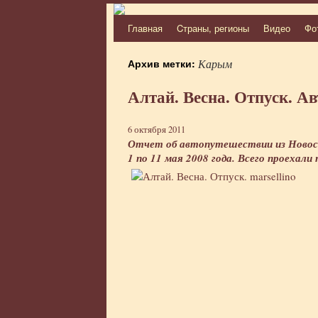
Главная
Cтраны, регионы
Видео
Фо
Перейти
к
Архив метки:
Карым
содержимому
Алтай. Весна. Отпуск. Авт
6 октября 2011
Отчет об автопутешествии из Новоси
1 по 11 мая 2008 года. Всего проехали