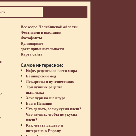
Все озера Челябинской области
Фестивали и выставки
Фотофакты
Кулинарные
достопримечательности
Карта сайта
с
Самое интересное:
Кофе. рецепты со всего мира
Башкирский мёд
Лекарства в путешествиях
Три лучших рецепта
шашлыка
е
Хачапури на шампуре
Еда в Испании
Что делать, если укусил клещ?
Что делать, чтобы не укусил
е
клещ?
Как летать дешево и
интересно в Европу
Еда в Грузии