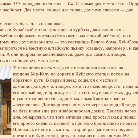
т только 95% попадавшихся нам — 04. И только два места есть в Орд
ю наоборот. Два места, точнее две точки, другими словами — две
чески турбаза для сплавщиков.
ова в Курайской степи, фактически турбаза для альпинистов.
семейного формата поездки (муж+жена+маленький ребенок), но в
тому что другие варианты — это гостиницы Белого бома, Чуй-Оозы
напороться на местную алтайскую пьянку (свадьбу, например), и ка
ни. А они добром не заканчиваются, даже для самих алтайцев.
иться на общение с местными.
У меня получилось так, что я планировал отдыхать на
кордоне Кор-Кечу по дороге в Чуйскую степь и потом на
обратном пути. В первый заезд сошелся с местным
администратором-алтайцем, хотя это было непросто, глядя н
его пьяный вид и бригаду из 15-ти его неуправляемых друзей
шумно толпившихся в одном маленькой комнатенке на
«ресепшене». Договорился с ним, что через пару дней заеду
на базу к ним еще раз и забронировал домик. Приехав через 
дня, обнаружил, что того алтайца след простыл (как я понял,
его просто сняли за пьянки), а про мою бронь никто не знает.
Пришлось входить в контакт второй раз (методом покупки
презиков в Купчегени), результатом чего занял домик №5,