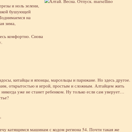
резы и ноль зелени,
икакой бушующей
 Поднимаемся на
ая зима,
десь комфортно. Снова
у.
ндосы, китайцы и японцы, марсельцы и парижане. Но здесь другое.
ким, открытостью и игрой, простым и сложным. Алтайцем жить
й никогда уже не станет ребенком. Ну только если сам уверует…
стье?
,
ечу катящимся машинам с кодом региона 54. Почти такая же