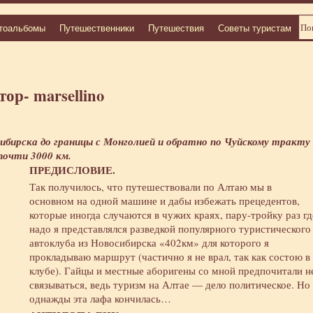
тоальбомы
Путешественники
Путешествия
Советы туристам
ор- marsellino
бирска до границы с Монголией и обратно по Чуйскому тракту 
 почти 3000 км.
ПРЕДИСЛОВИЕ.
Так получилось, что путешествовали по Алтаю мы в
основном на одной машине и дабы избежать прецедентов,
которые иногда случаются в чужих краях, пару-тройку раз гд
надо я представлялся разведкой популярного туристического
автоклуба из Новосибирска «402км» для которого я
прокладываю маршрут (частично я не врал, так как состою в
клубе). Гайцы и местные аборигены со мной предпочитали н
связываться, ведь туризм на Алтае — дело политическое. Но
однажды эта лафа кончилась…