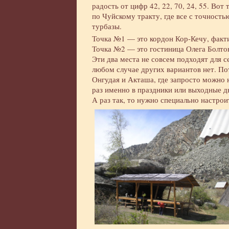
радость от цифр 42, 22, 70, 24, 55. Во
по Чуйскому тракту, где все с точность
турбазы.
Точка №1 — это кордон Кор-Кечу, факти
Точка №2 — это гостиница Олега Болток
Эти два места не совсем подходят для 
любом случае других вариантов нет. По
Онгудая и Акташа, где запросто можно 
раз именно в праздники или выходные д
А раз так, то нужно специально настро