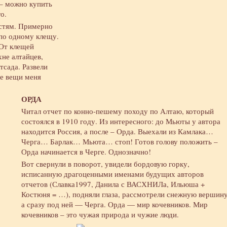
 – можно купить
о.
стям. Примерно
 по одному клещу.
 От клещей
хне алтайцев,
сада. Развели
ие вещи меня
ОРДА
Читал отчет по конно-пешему походу по Алтаю, который
состоялся в 1910 году. Из интересного: до Мьюты у автора
находится Россия, а после – Орда. Выехали из Камлака…
Черга… Барлак… Мьюта… стоп! Готов голову положить –
Орда начинается в Черге. Однозначно!
Вот свернули в поворот, увидели бордовую горку,
исписанную драгоценными именами будущих авторов
отчетов (Славка1997, Данила с ВАСХНИЛа, Ильюша +
Костюня = …), подняли глаза, рассмотрели снежную вершину
а сразу под ней — Черга. Орда — мир кочевников. Мир
кочевников – это чужая природа и чужие люди.