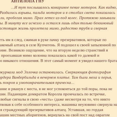
АНТИЛОПА ГНУ
…И тут послышалось комариное пение моторов. Как видно,
аздались взрывы, пальба моторов и в столбах света показалась
ли, пробегая мимо. Прах летел из-под колес. Протяжно завывали
ы. В минуту все исчезло и остался лишь один только бензиновый
Настоящая жизнь пролетела мимо, радостно трубя и сверкая
ть им в след, сжимая в руке пачку презервативов, которые по
акомый алтаец в селе Купчегень. Я подошел к своей запыленной по
ание. Возникло ощущение, что на вторую неделю странствий я
 проехавшая мимо колонна показалась какой то далекой и
ею никакого отношения. В этот самый момент я увидел нашего брата
 журнала мод Эллочка остановилась. Сверкающая фотография
рдера Вандербильда в вечернем платье. Там были меха и перья,
ть покроя и умопомрачительная прическа…
ние и рванув с места, я не мог успокоиться до той поры, пока не
шин. Падающим домкратом Королла промчалась по встречке,
любые сигналы в свою «честь» (даже несмотря на то, что никто
ствовав к себе особенного интереса, машинка неуловимо свернула н
ся страждующий презервативов алтаец. Уставшая, но гордая
ашин местных аборигенов, вернулась на свой пост над оврагом