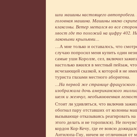
шли машины настоящего автопробега. Р
головная машина. Машины мягко скрипе
клаксоны. Ветер метался во все сторон
хвост где то похожий на цифру 402. 
лаковыми крыльями…
…А мне только и оставалось, что смотре
случаю попросил меня купить один незн
самые уши Королле, сел, включил зажиг
настолько вжился в местный пейзаж, что
исчезающей сказкой, к которой я не им
туриста глазами местного аборигена.
…На первой же странице фрацузского
изображала дочь американского миллиа
шелк и жемчуг, необыкновенная легкос
Стоит ли удивляться, что включив зажига
обогнал пару отставших от колонны ма
вызывающе отказываясь реагировать на 
этого делать и не торопился). Не почув
кордон Кор-Кечу, где ее вовсю дожидал
Антилопа-Гну, ничем не отличимая от м