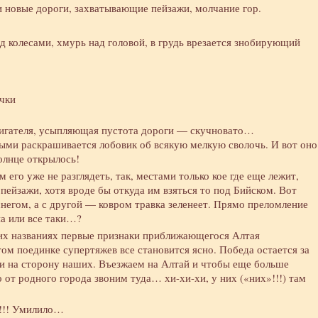
новые дороги, захватывающие пейзажи, молчание гор.
д колесами, хмурь над головой, в грудь врезается знобирующий
чки
вигателя, усыпляющая пустота дороги — скучновато…
ыми раскрашивается лобовик об всякую мелкую сволочь. И вот оно
олнце открылось!
 его уже не разглядеть, так, местами только кое где еще лежит,
ейзажи, хотя вроде бы откуда им взяться то под Бийском. Вот
негом, а с другой — ковром травка зеленеет. Прямо преломление
на или все таки…?
оих названиях первые признаки приближающегося Алтая
этом поединке супертяжев все становится ясно. Победа остается за
ли на сторону наших. Въезжаем на Алтай и чтобы еще больше
 от родного города звоним туда… хи-хи-хи, у них («них»!!!) там
т!!! Умилило…