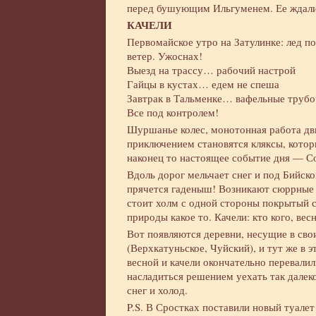
перед бушующим Ильгуменем. Ее ждали 
КАЧЕЛИ
Первомайское утро на Затулинке: лед по
ветер. Ужоснах!
Выезд на трассу… рабочий настрой
Гайцы в кустах… едем не спеша
Завтрак в Тальменке… вафельные трубо
Все под контролем!
Шуршанье колес, монотонная работа д
приключением становятся кляксы, котор
наконец то настоящее событие дня — С
Вдоль дорог мельчает снег и под Бийском
прячется гаденыш! Возникают сюррные п
стоит холм с одной стороны покрытый с
природы какое то. Качели: кто кого, вес
Вот появляются деревни, несущие в св
(Верхкатуньское, Чуйский), и тут же в 
весной и качели окончательно перевали
насладиться решением уехать так далеко
снег и холод.
P.S. В Сростках поставили новый туале