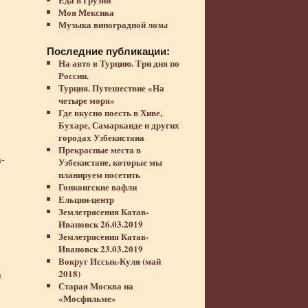
Моя Мексика
Музыка виноградной лозы
Последние публикации:
На авто в Турцию. Три дня по
России.
Турция. Путешествие «На
четыре моря»
Где вкусно поесть в Хиве,
Бухаре, Самарканде и других
городах Узбекистана
Прекрасные места в
-
Узбекистане, которые мы
планируем посетить
Гонконгские вафли
Ельцин-центр
Землетрясения Катав-
Ивановск 26.03.2019
Землетрясения Катав-
Ивановск 23.03.2019
Вокруг Иссык-Куля (май
2018)
а
Старая Москва на
«Мосфильме»