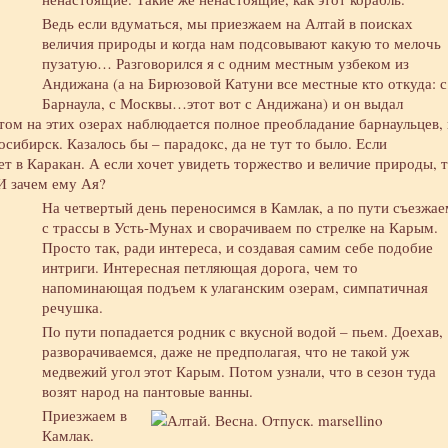
Ведь если вдуматься, мы приезжаем на Алтай в поисках
величия природы и когда нам подсовывают какую то мелочь
пузатую… Разговорился я с одним местным узбеком из
Андижана (а на Бирюзовой Катуни все местные кто откуда: с
Барнаула, с Москвы…этот вот с Андижана) и он выдал
том на этих озерах наблюдается полное преобладание барнаульцев, 
сибирск. Казалось бы – парадокс, да не тут то было. Если
ет в Каракан. А если хочет увидеть торжество и величие природы, 
 И зачем ему Ая?
На четвертый день переносимся в Камлак, а по пути съезжае
с трассы в Усть-Мунах и сворачиваем по стрелке на Карым.
Просто так, ради интереса, и создавая самим себе подобие
интриги. Интересная петляющая дорога, чем то
напоминающая подъем к улаганским озерам, симпатичная
речушка.
По пути попадается родник с вкусной водой – пьем. Доехав,
разворачиваемся, даже не предполагая, что не такой уж
медвежий угол этот Карым. Потом узнали, что в сезон туда
возят народ на пантовые ванны.
Приезжаем в
Камлак.