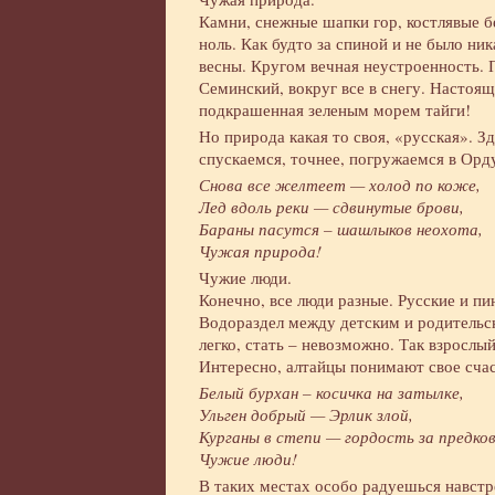
Камни, снежные шапки гор, костлявые бе
ноль. Как будто за спиной и не было н
весны. Кругом вечная неустроенность.
Семинский, вокруг все в снегу. Настоящ
подкрашенная зеленым морем тайги!
Но природа какая то своя, «русская». З
спускаемся, точнее, погружаемся в Орд
Снова все желтеет — холод по коже,
Лед вдоль реки — сдвинутые брови,
Бараны пасутся – шашлыков неохота,
Чужая природа!
Чужие люди.
Конечно, все люди разные. Русские и пи
Водораздел между детским и родительс
легко, стать – невозможно. Так взрослы
Интересно, алтайцы понимают свое сча
Белый бурхан – косичка на затылке,
Ульген добрый — Эрлик злой,
Курганы в степи — гордость за предков
Чужие люди!
В таких местах особо радуешься навстр