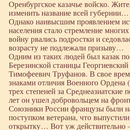
Оренбургское казачье войско. Жит
изменить название всей губернии…
Однако наивысшим проявлением ис
населения стало стремление многих
войну рвались подростки и седовла
возрасту не подлежали призыву…
Одним из таких людей был казак п
Березинской станицы Георгиевский
Тимофеевич Труфанов. В свое врем
знаками отличия Военного Ордена 
трех степеней за Среднеазиатские п
лет он ушел добровольцем на фро
Союзники России французы были н
поступком ветерана, что выпустили 
открытку… Вот уж действительно