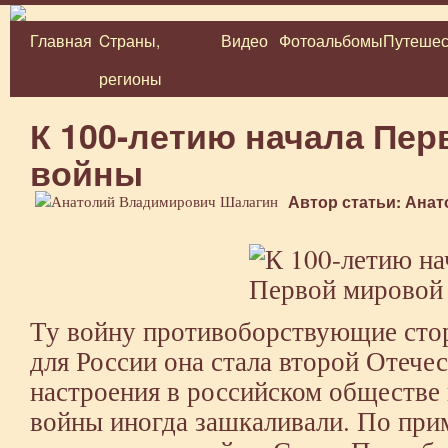
Главная
Cтраны,
Видео
Фотоальбомы
Путешес
Перейти
регионы
к
содержимому
К 100-летию начала Пе
войны
Автор статьи: Ана
Ту войну противоборствующие сто
для России она стала второй Отече
настроения в российском обществе 
войны иногда зашкаливали. По при