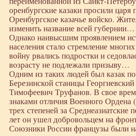
переименованной из Санкт-Петербу
оренбургские казаки просили царя 
Оренбургское казачье войско. Жит
изменить название всей губернии…
Однако наивысшим проявлением ис
населения стало стремление многих
войну рвались подростки и седовла
возрасту не подлежали призыву…
Одним из таких людей был казак п
Березинской станицы Георгиевский
Тимофеевич Труфанов. В свое врем
знаками отличия Военного Ордена 
трех степеней за Среднеазиатские п
лет он ушел добровольцем на фро
Союзники России французы были н