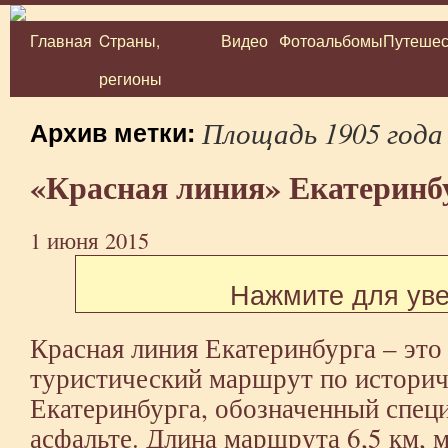
Главная
Cтраны,
Видео
Фотоальбомы
Путешес
Перейти
регионы
к
содержимому
Площадь 1905 года
Архив метки:
«Красная линия» Екатеринб
1 июня 2015
Нажмите для ув
Красная линия Екатеринбурга – эт
туристический маршрут по историч
Екатеринбурга, обозначенный спец
асфальте. Длина маршрута 6,5 км, 