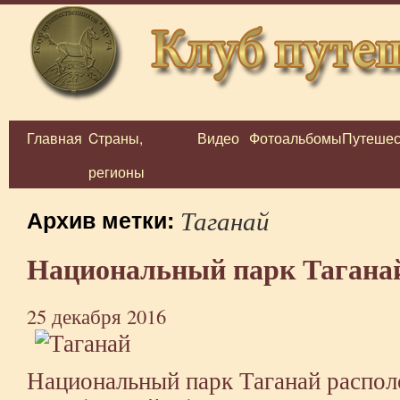
Главная
Cтраны,
Видео
Фотоальбомы
Путешес
Перейти
регионы
к
содержимому
Таганай
Архив метки:
Национальный парк Тагана
25 декабря 2016
Национальный парк Таганай распол