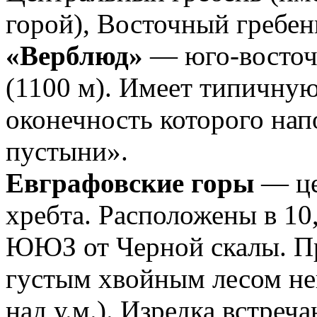
горой), Восточный гребен
«Верблюд»
— юго-восточ
(1100 м). Имеет типичну
оконечность которого нап
пустыни».
Евграфовские горы
— це
хребта. Расположены в 10,
ЮЮЗ от Черной скалы. П
густым хвойным лесом не
над у.м.). Изредка встре