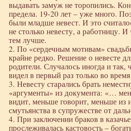
выдавать замуж не торопились. Кон
предела. 19-20 лет – уже много. П
были младше невест. И это считало
не столько невесту, а работницу. И
тем лучше.
2. По «сердечным мотивам» свадьбы
крайне редко. Решение о невесте д
родители. Случалось иногда и так,
видел в первый раз только во время
3. Невесту старались брать неместн
«аргументы» из документа: «… ме
видит, меньше говорит, меньше из 
смутьянства в супружестве от дал
4. При заключении браков в казачье
прослеживалась кастовость – богат