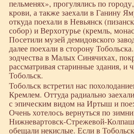
пельменях», прогулялись по городу
крови, а также заехали в Ганину Я
откуда поехали в Невьянск (пизанс
собор) и Верхотурье (кремль, монас
Посетили музей демидовского заво
далее поехали в сторону Тобольска
зодчества в Малых Синячихах, пок
рассматривая старинные здания, и 
Тобольск.
Тобольск встретил нас похолодани
Кремлем. Оттуда радиально заехал
с эпическим видом на Иртыш и поех
Очень хотелось вернуться по зимни
Нижневартовск-Стрежевой-Колпаше
обещали некислые. Если в Тобольс