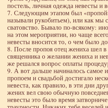
постель, личная одежда невесты и в
7. Следующим этапом был «пропой»
называли рукобитьем), или как мы 
сватовство. Бывало по-всякому: ин
на этом мероприятии, но чаще всего
невесты вносится то, о чем было до
8. После пропоя отец жениха шел в
священника о желании жениха и нев
же решался вопрос оплаты процеду
9. А вот дальше начиналось самое 
пропоем и свадьбой достигало неск
невеста, как правило, в эти дни дру
жених вел свою обычную повседнев
невесты это было время затворнич
траурности. Никаких тебе веселей и