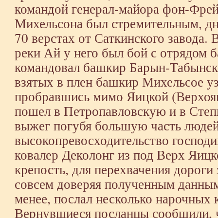
командой генерал-майора фон-Фре
Михельсона был стремительным, дн
70 верстах от Саткинского завода. В
реки Ай у него был бой с отрядом 
командовал башкир Барын-Табынск
взятых в плен башкир Михельсое уз
пробравшись мимо Яицкой (Верхояи
пошел в Петропавловскую и в Степ
выжег погубя большую часть людей 
высокопревосходительство господи
ковалер Деколонг из под Верх Яиц
крепость, для перехвачения дороги
совсем доверяя полученным данным
менее, послал несколько нарочных 
Вернувшиеся посланцы сообщили, 