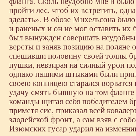
фланга. Сколь неудобно мне и было
пройти лес, чтоб их встретить, одн
зделать». В обозе Михельсона был
и раненых и он не мог оставить их 
был вынужден совершать неудобны
версты и заняв позицию на поляне о
спешивши половину своей толпы бр
пушки, невзирая на силный урон по
однако нашими штыками были прин
своею конницею старался ворватся 
удачу смять бывшую на том фланге
команды щитая себя победителем бр
приметя сие, приказал всей ковалер
злодейской фронт, а сам взяв с соб
Изюмских гусар ударил на изменни