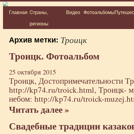
Главная
Cтраны,
Видео
Фотоальбомы
Путешес
Перейти
регионы
к
содержимому
Троицк
Архив метки:
Троицк. Фотоальбом
25 октября 2015
Троицк, Достопримечательности Тр
http://kp74.ru/troick.html
, Троицк- 
небом:
http://kp74.ru/troick-muzej.h
Читать далее »
Свадебные традиции казаков