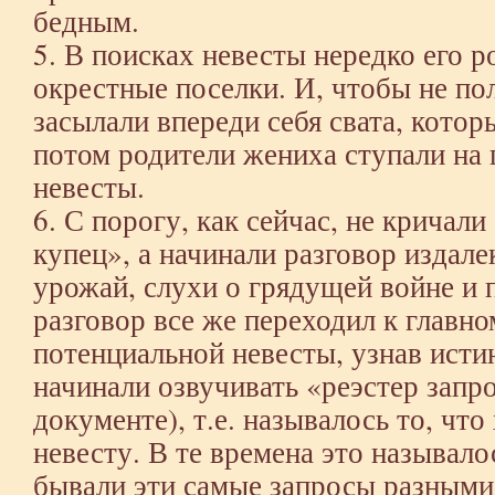
бедным.
5. В поисках невесты нередко его р
окрестные поселки. И, чтобы не по
засылали впереди себя свата, котор
потом родители жениха ступали на
невесты.
6. С порогу, как сейчас, не кричали 
купец», а начинали разговор издале
урожай, слухи о грядущей войне и 
разговор все же переходил к главно
потенциальной невесты, узнав исти
начинали озвучивать «реэстер запро
документе), т.е. называлось то, что
невесту. В те времена это называло
бывали эти самые запросы разными.