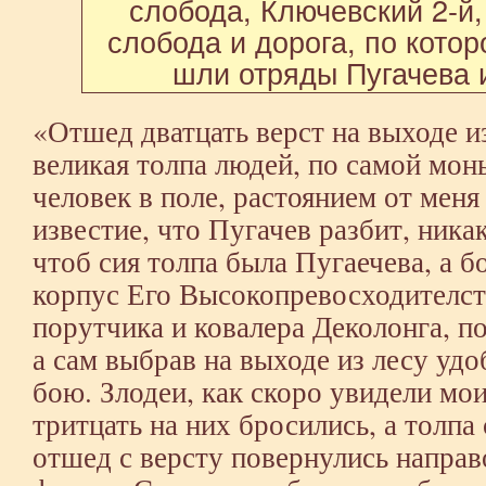
слобода, Ключевский 2-й
слобода и дорога, по котор
шли отряды Пугачева 
«Отшед дватцать верст на выходе и
великая толпа людей, по самой мон
человек в поле, растоянием от меня
известие, что Пугачев разбит, никак
чтоб сия толпа была Пугаечева, а б
корпус Его Высокопревосходителст
порутчика и ковалера Деколонга, по
а сам выбрав на выходе из лесу удо
бою. Злодеи, как скоро увидели мо
тритцать на них бросились, а толпа 
отшед с версту повернулись направ