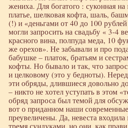
жениха. Для богатого : суконная на
платье, шелковая кофта, шаль, баш
(!) и «деньгами от 40 до 100 рубле
могли запросить на свадьбу « 3-4 в
красного вина, полпуда меда, 10 ф
же орехов». Не забывали и про пода
бабушке – платок, братьям и сестра
кофты. Но бывало и так, что запро
и целковому (это у бедноты). Нере
эти обряды, длившиеся довольно до
– никто не хотел уступать в этом «
обряд запроса был темой для обсуж
вот о приданном наши современные
преувеличены. Да, невеста входила 
тремя сундуками, но они, как прав