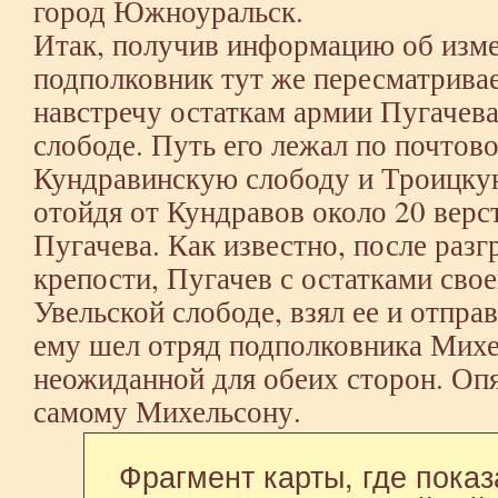
город Южноуральск.
Итак, получив информацию об изме
подполковник тут же пересматривае
навстречу остаткам армии Пугачев
слободе. Путь его лежал по почтов
Кундравинскую слободу и Троицкую
отойдя от Кундравов около 20 верс
Пугачева. Как известно, после раз
крепости, Пугачев с остатками сво
Увельской слободе, взял ее и отпра
ему шел отряд подполковника Михе
неожиданной для обеих сторон. Оп
самому Михельсону.
Фрагмент карты, где пока