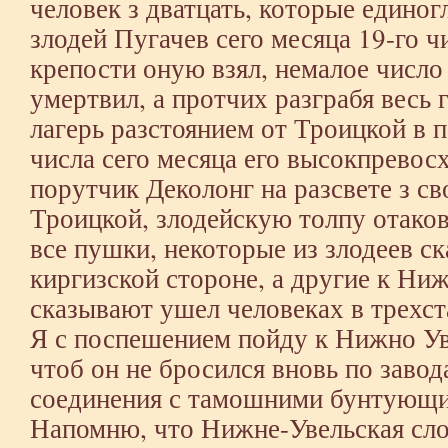
человек з дватцать, которые единог
злодей Пугачев сего месяца 19-го 
крепости оную взял, немалое число
умертвил, а протчих разграбя весь 
лагерь разстоянием от Троицкой в п
числа сего месяца его высокпревос
порутчик Деколонг на разсвете з с
Троицкой, злодейскую толпу отаков
все пушки, некоторые из злодеев с
киргизской стороне, а другие к Ни
сказывают ушел человеках в трехста
Я с поспешением пойду к Нижно Ув
чтоб он не бросился вновь по завод
соединения с тамошними бунтующ
Напомню, что Нижне-Увельская сло