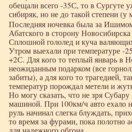
обещали всего -35С, то в Сургуте
сибиряк, но не до такой степени (у
Последняя ночевка была за Ишимом
Абатского в сторону Новосибирска 
Сплошной гололед и куча валяющи
Утром выехали при температуре -25
+2С. Для кого то теплый январь в 
неожиданным подарком (все горно
забиты), а для кого то трагедией, т
температур порождал метели и жутк
Но могу сказать, что не зря Субару
машиной. При 100км/ч авто ехало 
руль начинал слегка блуждать, при
то время за фурами, пока полотно 
для надежного обгона.