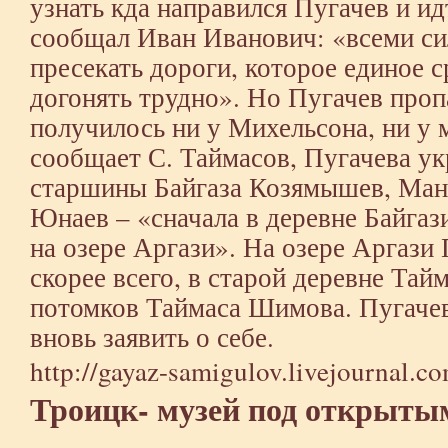
узнать кда направился Пугачев и ид
сообщал Иван Иванович: «всеми си
пресекать дороги, которое единое с
догонять трудно». Но Пугачев пропа
получилось ни у Михельсона, ни у
сообщает С. Таймасов, Пугачева у
старшины Байгаза Козямышев, Манс
Юнаев – «сначала в деревне Байгаз
на озере Аргази». На озере Аргази
скорее всего, в старой деревне Тай
потомков Таймаса Шимова. Пугачев
вновь заявить о себе.
http://gayaz-samigulov.livejournal.
Троицк- музей под открыты