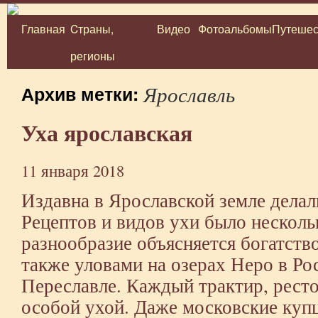
Главная
Cтраны,
Видео
Фотоальбомы
Путешес
Перейти
регионы
к
содержимому
Ярославль
Архив метки:
Уха ярославская
11 января 2018
Издавна в Ярославской земле делал
Рецептов и видов ухи было несколь
разнообразие объясняется богатств
также уловами на озерах Неро в Ро
Переславле. Каждый трактир, ресто
особой ухой. Даже московские куп