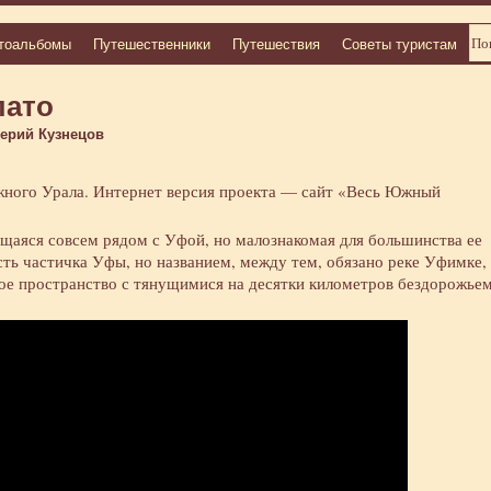
тоальбомы
Путешественники
Путешествия
Советы туристам
лато
лерий Кузнецов
ного Урала. Интернет версия проекта — сайт «Весь Южный
щаяся совсем рядом с Уфой, но малознакомая для большинства ее
сть частичка Уфы, но названием, между тем, обязано реке Уфимке,
ное пространство с тянущимися на десятки километров бездорожье