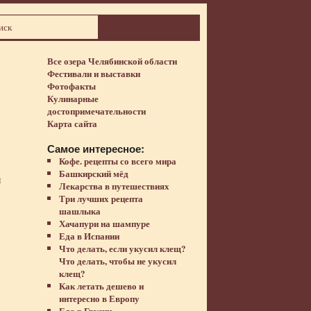
Все озера Челябинской области
Фестивали и выставки
Фотофакты
Кулинарные
достопримечательности
Карта сайта
Самое интересное:
Кофе. рецепты со всего мира
Башкирский мёд
м
Лекарства в путешествиях
Три лучших рецепта
шашлыка
Хачапури на шампуре
Еда в Испании
Что делать, если укусил клещ?
Что делать, чтобы не укусил
клещ?
Как летать дешево и
интересно в Европу
Еда в Грузии