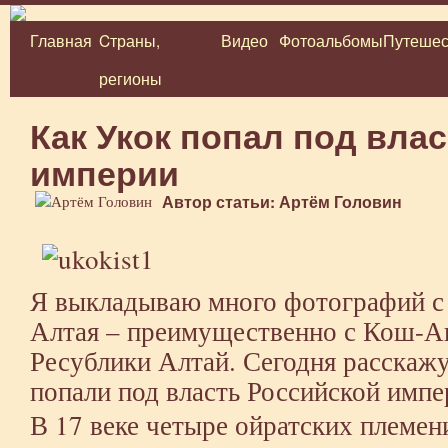
Главная
Cтраны,
Видео
Фотоальбомы
Путешес
Перейти
регионы
к
содержимому
Как Укок попал под вла
империи
Автор статьи: Артём Головин
Я выкладываю много фотографий с 
Алтая – преимущественно с Кош-Аг
Ресублики Алтай. Сегодня расскажу 
попали под власть Российской импе
В 17 веке четыре ойратских племен