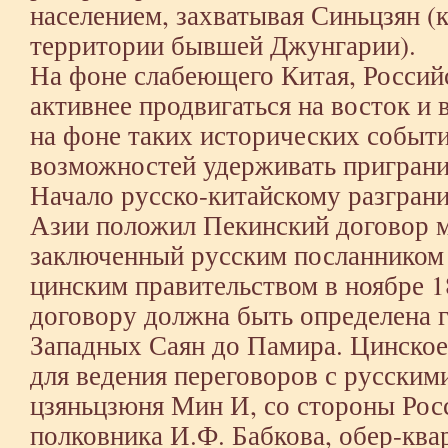
населением, захватывая Синьцзян (
территории бывшей Джунгарии).
На фоне слабеющего Китая, Российс
активнее продвигаться на восток и
на фоне таких исторических событи
возможностей удерживать приграни
Начало русско-китайскому разгран
Азии положил Пекинский договор м
заключенный русским посланником
цинским правительством в ноябре 1
договору должна быть определена 
Западных Саян до Памира. Цинское
для ведения переговоров с русским
цзяньцзюня Мин И, со стороны Рос
полковника И.Ф. Бабкова, обер-кв