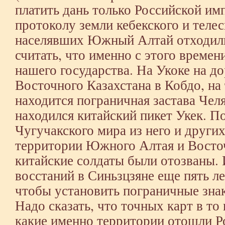
платить дань только Российской им
протоколу земли кебекского и телес
населявших Южный Алтай отходил
считать, что именно с этого времен
нашего государства. На Укоке на до
Восточного Казахстана в Кобдо, на 
находится пограничная застава Чел
находился китайский пикет Укек. П
Чугучакского мира из него и други
территории Южного Алтая и Восто
китайские солдаты были отозваны.
восстаний в Синьзцзяне еще пять ле
чтобы установить пограничные знак
Надо сказать, что точных карт в то
какие именно территории отошли Р