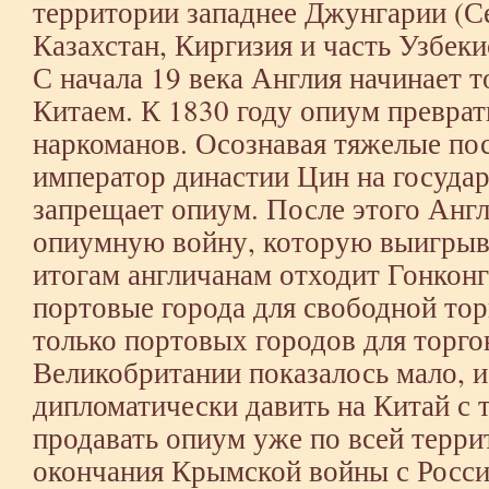
территории западнее Джунгарии (С
Казахстан, Киргизия и часть Узбеки
С начала 19 века Англия начинает 
Китаем. К 1830 году опиум превра
наркоманов. Осознавая тяжелые пос
император династии Цин на госуда
запрещает опиум. После этого Анг
опиумную войну, которую выигрыва
итогам англичанам отходит Гонконг
портовые города для свободной то
только портовых городов для торг
Великобритании показалось мало, и
дипломатически давить на Китай с 
продавать опиум уже по всей терри
окончания Крымской войны с Россие