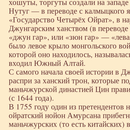
хошуты, торгуты создали на запад
Нутуг — в переводе с калмыцкого 
«Государство Четырёх Ойрат», в н
Джунгарским ханством (в переводе
«джун гар», или «зюн гар» — «левая
было левое крыло монгольского вой
которой оно находилось, называлас
входил Южный Алтай.
С самого начала своей истории в 
распри за ханский трон, которые п
маньчжурской династией Цин прави
(с 1644 года).
В 1755 году один из претендентов 
ойратский нойон Амурсана прибег
маньчжурских (то есть китайских) 