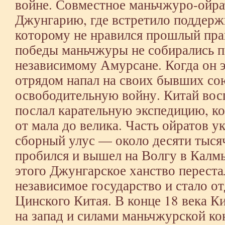
войне. Совместное маньчжуро-ойра
Джунгарию, где встретило поддерж
которому не нравился прошлый пра
победы маньчжуры не собирались п
независимому Амурсане. Когда он э
отрядом напал на своих бывших со
освободительную войну. Китай восп
послал карательную экспедицию, ко
от мала до велика. Часть ойратов у
сборный улус — около десяти тыся
пробился и вышел на Волгу в Калм
этого Джунгарское ханство переста
независимое государство и стало о
Цинского Китая. В конце 18 века 
на запад и силами маньчжурской ко