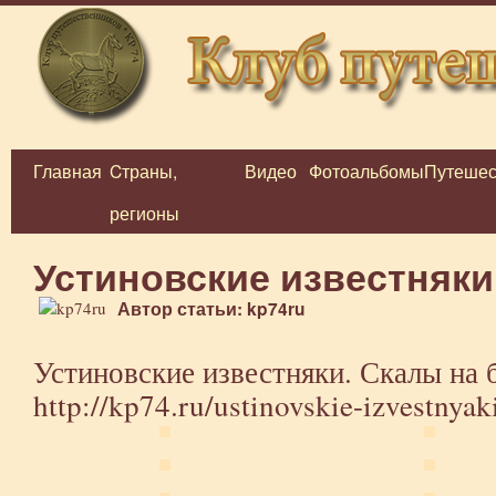
Главная
Cтраны,
Видео
Фотоальбомы
Путешес
Перейти
регионы
к
содержимому
Устиновские известняк
Автор статьи: kp74ru
Устиновские известняки. Скалы на 
http://kp74.ru/ustinovskie-izvestnyak