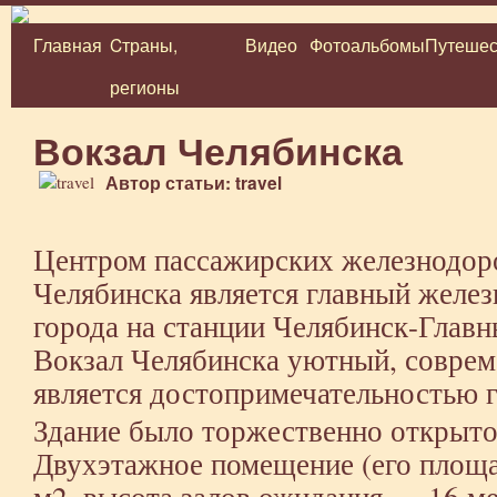
Главная
Cтраны,
Видео
Фотоальбомы
Путешес
Перейти
регионы
к
содержимому
Вокзал Челябинска
Автор статьи: travel
Центром пассажирских железнодор
Челябинска является главный желе
города на станции Челябинск-Главн
Вокзал Челябинска уютный, соврем
является достопримечательностью г
Здание было торжественно открыто 
Двухэтажное помещение (его площа
м2, высота залов ожидания — 16 ме