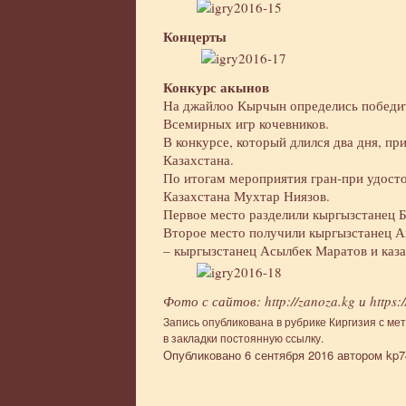
Концерты
Конкурс акынов
На джайлоо Кырчын определись победит
Всемирных игр кочевников.
В конкурсе, который длился два дня, п
Казахстана.
По итогам мероприятия гран‑при удосто
Казахстана Мухтар Ниязов.
Первое место разделили кыргызстанец 
Второе место получили кыргызстанец А
– кыргызстанец Асылбек Маратов и каз
Фото с сайтов:
http://zanoza.kg
и
https
Запись опубликована в рубрике
Киргизия
с ме
в закладки
постоянную ссылку
.
Опубликовано
6 сентября 2016
автором
kp7