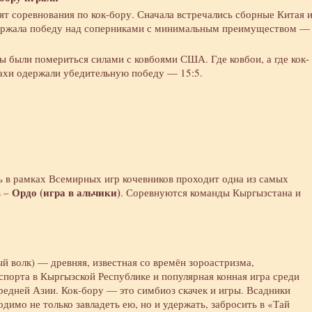
т соревнования по кок-бору. Сначала встречались сборные Китая 
ержала победу над соперниками с минимальным преимуществом —
ы были помериться силами с ковбоями США. Где ковбои, а где кок-
захи одержали убедительную победу — 15:5.
ь в рамках Всемирных игр кочевников проходит одна из самых
Ордо (игра в альчики)
в –
. Соревнуются команды Кыргызстана и
ый волк) — древняя, известная со времён зороастризма,
спорта в Кыргызской Республике и популярная конная игра среди
редней Азии. Кок-бору — это симбиоз скачек и игры. Всадники
димо не только завладеть ею, но и удержать, забросить в «Тай