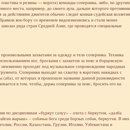
е пластика и резины — ворота) команды соперника, либо, по другим
нного места, например, до своего аула, дальше которого противни
я за действиями джигитов обычно следит конная судейская коллегия
Правила кок-бору со временем видоизменились и стали менее
 школах ряда стран Средней Азии, где проводятся специальные
 произвольными захватами за одежду и тело соперника. Техника
спользованием ног, бросками с захватом за пояс и борцовскую
ки неизменно проходят под музыкальное сопровождение народных
трумента. Соперники выходят на схватку в коротких накидках с
ы (аба), от которых и произошло название данной разновидности
ючается в том, чтобы, держа соперника за пояс, бросить его на
я по дисциплинам «бүркүт салуу» – охота с беркутом, «далба
тайган жарыш» – собачьи бега среди борзых собак, беркутчи. В них
олии, России, Казахстана, Грузии, Италии, Узбекистана и