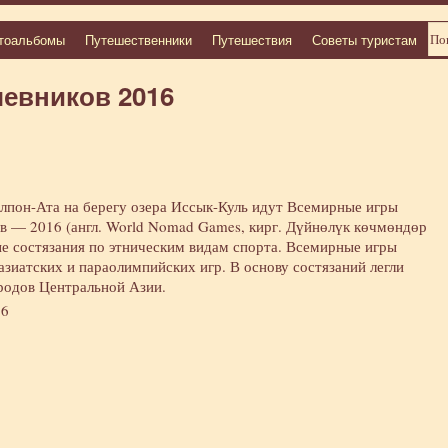
тоальбомы
Путешественники
Путешествия
Советы туристам
евников 2016
Чолпон-Ата на берегу озера Иссык-Куль идут Всемирные игры
в — 2016 (англ. World Nomad Games, кирг. Дүйнөлүк көчмөндөр
 состязания по этническим видам спорта. Всемирные игры
азиатских и параолимпийских игр. В основу состязаний легли
родов Центральной Азии.