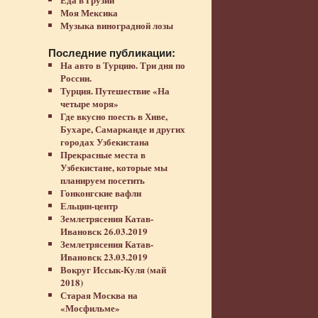
Моя Мексика
Музыка виноградной лозы
Последние публикации:
На авто в Турцию. Три дня по
России.
Турция. Путешествие «На
четыре моря»
Где вкусно поесть в Хиве,
Бухаре, Самарканде и других
городах Узбекистана
Прекрасные места в
Узбекистане, которые мы
планируем посетить
Гонконгские вафли
Ельцин-центр
Землетрясения Катав-
Ивановск 26.03.2019
Землетрясения Катав-
Ивановск 23.03.2019
Вокруг Иссык-Куля (май
2018)
Старая Москва на
«Мосфильме»