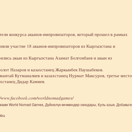
ели конкурса акынов‑импровизаторов, который прошел в рамках
риняли участие 18 акынов‑импровизаторов из Кыргызстана и
ились акын из Кыргызстана Азамат Болгонбаев и акын из
Болот Назаров и казахстанец Жаркынбек Наушабеков.
мантай Кутманалиев и казахстанец Нурмат Максуров, третье место
ахстанец Дидар Камиев.
://www.facebook.com/worldnomadgames/
тками
World Nomad Games
,
Дүйнөлүк көчмөндөр оюндары
,
Куль-азык
. Добавьте
4ru