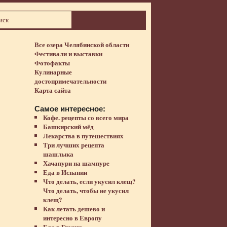
Все озера Челябинской области
Фестивали и выставки
Фотофакты
Кулинарные
достопримечательности
Карта сайта
Самое интересное:
Кофе. рецепты со всего мира
Башкирский мёд
Лекарства в путешествиях
Три лучших рецепта
шашлыка
Хачапури на шампуре
Еда в Испании
Что делать, если укусил клещ?
Что делать, чтобы не укусил
клещ?
Как летать дешево и
интересно в Европу
Еда в Грузии