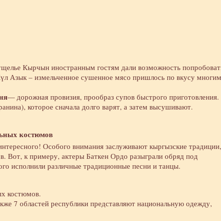
 ущелье Кырчын иностранным гостям дали возможность попробоват
Күл Азык – измельченное сушенное мясо пришлось по вкусу многи
ня
— дорожная провизия, прообраз супов быстрого приготовления.
анина), которое сначала долго варят, а затем высушивают.
льных костюмов
интересного! Особого внимания заслуживают кыргызские традиции
. Вот, к примеру, актеры Баткен Ордо разыграли обряд под
ого исполнили различные традиционные песни и танцы.
ых костюмов.
акже 7 областей республики представляют национальную одежду,