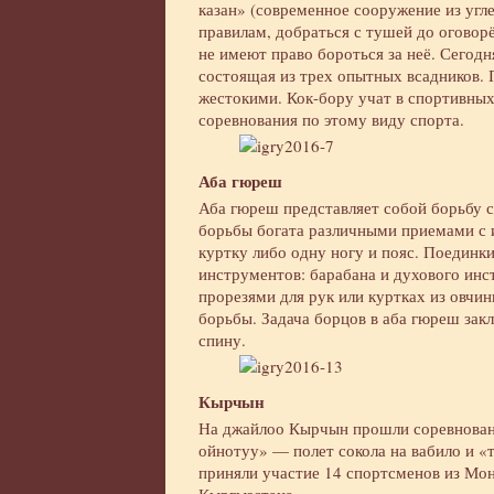
казан» (современное сооружение из угл
правилам, добраться с тушей до оговорё
не имеют право бороться за неё. Сегодн
состоящая из трех опытных всадников. 
жестокими. Кок-бору учат в спортивных
соревнования по этому виду спорта.
Аба гюреш
Аба гюреш представляет собой борьбу с
борьбы богата различными приемами с и
куртку либо одну ногу и пояс. Поедин
инструментов: барабана и духового инс
прорезями для рук или куртках из овчин
борьбы. Задача борцов в аба гюреш закл
спину.
Кырчын
На джайлоо Кырчын прошли соревновани
ойнотуу» — полет сокола на вабило и «
приняли участие 14 спортсменов из Монг