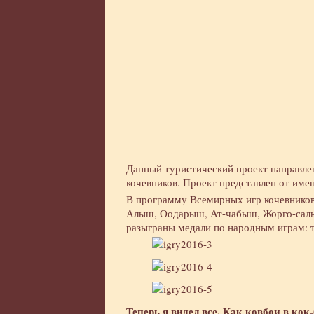
Данный туристический проект направле
кочевников. Проект представлен от име
В программу Всемирных игр кочевников 
Алыш, Оодарыш, Ат-чабыш, Жорго-салы
разыграны медали по народным играм: т
Теперь я видел все. Как ковбои в кок