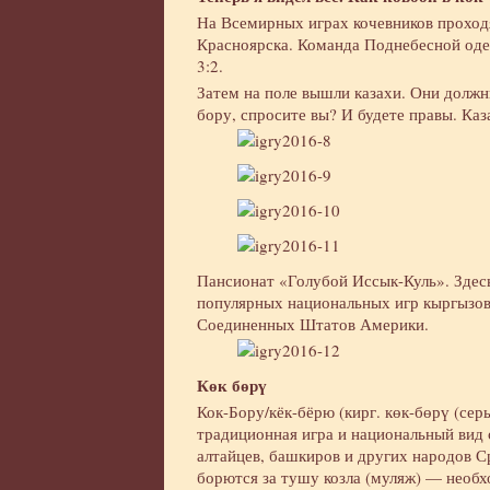
На Всемирных играх кочевников проходя
Красноярска. Команда Поднебесной од
3:2.
Затем на поле вышли казахи. Они должн
бору, спросите вы? И будете правы. Ка
Пансионат «Голубой Иссык-Куль». Здес
популярных национальных игр кыргызо
Соединенных Штатов Америки.
Көк бөрү
Кок-Бору/кёк-бёрю (кирг. көк-бөрү (сер
традиционная игра и национальный вид 
алтайцев, башкиров и других народов С
борются за тушу козла (муляж) — необхо