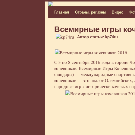
Главная
Cтраны, регионы
Видео
Фо
Перейти
к
Всемирные игры коч
содержимому
Автор статьи: kp74ru
С 3 по 8 сентября 2016 года в городе 
кочевников. Всемирные Игры Кочевнико
оюндары) — международные спортивные
кочевников — это аналог Олимпийских, 
народные игры исторически кочевых на