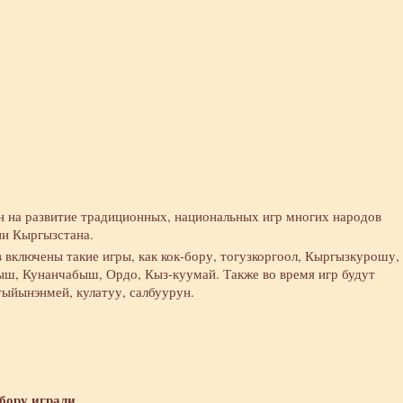
н на развитие традиционных, национальных игр многих народов
ни Кыргызстана.
включены такие игры, как кок-бору, тогузкоргоол, Кыргызкурошу,
ш, Кунанчабыш, Ордо, Кыз-куумай. Также во время игр будут
ыйынэнмей, кулатуу, салбуурун.
-бору играли