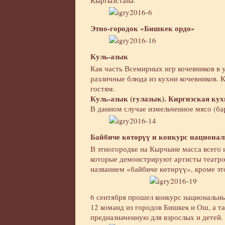
Кыргызстана.
Этно-городок «Бишкек ордо»
Куль-азык
Как часть Всемирных игр кочевников в
различные блюда из кухни кочевников. 
гостям.
Куль-азык (гулазык). Киргизская кух
В данном случае измельченное мясо (бар
Байбиче көтөрүү и конкурс национа
В этногородке на Кырчыне масса всего 
которые демонстрируют артисты театров
названием «байбиче көтөрүү», кроме эт
6 сентября прошел конкурс национальн
12 команд из городов Бишкек и Ош, а т
предназначенную для взрослых и детей.