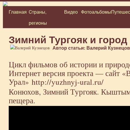
Главная
Cтраны,
Видео
Фотоальбомы
Путешес
Перейти
регионы
к
содержимому
Зимний Тургояк и горо
Автор статьи: Валерий Кузнецов
Цикл фильмов об истории и приро
Интернет версия проекта — сайт 
Урал»
http://yuzhnyj-ural.ru/
Конюхов, Зимний Тургояк. Кыштым.
пещера.