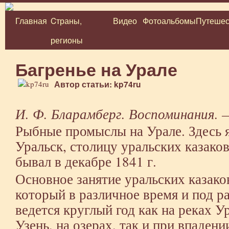
Главная
Cтраны,
Видео
Фотоальбомы
Путешес
Перейти
регионы
к
содержимому
Багренье на Урале
Автор статьи: kp74ru
И. Ф. Бларамберг. Воспоминания. —
Рыбные промыслы на Урале. Здесь 
Уральск, столицу уральских казаков, 
бывал в декабре 1841 г.
Основное занятие уральских казак
который в различное время и под 
ведется круглый год как на реках 
Узень, на озерах, так и при впаден