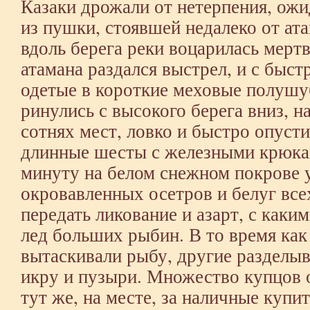
Казаки дрожали от нетерпения, ожи
из пушки, стоявшей недалеко от ат
вдоль берега реки воцарилась мерт
атамана раздался выстрел, и с быс
одетые в короткие меховые полушу
ринулись с высокого берега вниз, на
сотнях мест, ловко и быстро опуст
длинные шесты с железными крюкам
минуту на белом снежном покрове 
окровавленных осетров и белуг все
передать ликование и азарт, с каки
лед больших рыбин. В то время ка
вытаскивали рыбу, другие разделы
икру и пузыри. Множество купцов 
тут же, на месте, за наличные купи