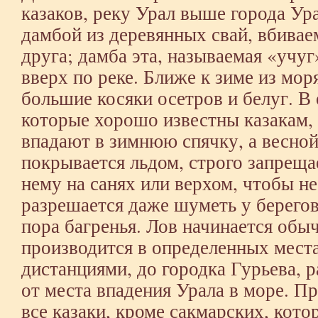
казаков, реку Урал выше города Ур
дамбой из деревянных свай, вбивае
друга; дамба эта, называемая «учуг
вверх по реке. Ближе к зиме из мор
большие косяки осетров и белуг. В
которые хорошо известны казакам,
впадают в зимнюю спячку, а весной
покрывается льдом, строго запреща
нему на санях или верхом, чтобы не
разрешается даже шуметь у берегов
пора багренья. Лов начинается обы
производится в определенных мест
дистанциями, до городка Гурьева, 
от места впадения Урала в море. П
все казаки, кроме сакмарских, кот