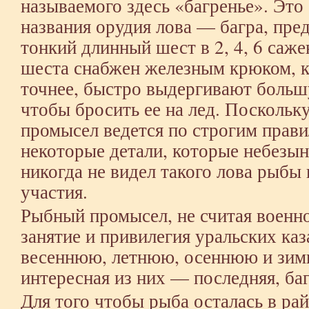
называемого здесь «багренье». Это
названия орудия лова — багра, пре
тонкий длинный шест в 2, 4, 6 саже
шеста снабжен железным крюком, к
точнее, быстро выдергивают больш
чтобы бросить ее на лед. Посколь
промысел ведется по строгим прави
некоторые детали, которые небезын
никогда не видел такого лова рыбы 
участия.
Рыбный промысел, не считая военн
занятие и привилегия уральских каз
весеннюю, летнюю, осеннюю и зим
интересная из них — последняя, баг
Для того чтобы рыба осталась в ра