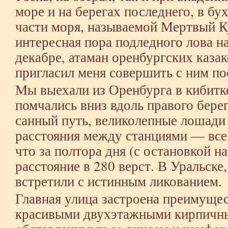
море и на берегах последнего, в бу
части моря, называемой Мертвый Ку
интересная пора подледного лова на
декабре, атаман оренбургских каза
пригласил меня совершить с ним по
Мы выехали из Оренбурга в кибитке
помчались вниз вдоль правого бере
санный путь, великолепные лошади
расстояния между станциями — все 
что за полтора дня (с остановкой н
расстояние в 280 верст. В Уральске
встретили с истинным ликованием.
Главная улица застроена преимуще
красивыми двухэтажными кирпичн