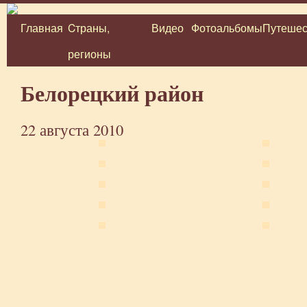
Главная
Cтраны,
Видео
Фотоальбомы
Путешес
Перейти
регионы
к
содержимому
Белорецкий район
22 августа 2010