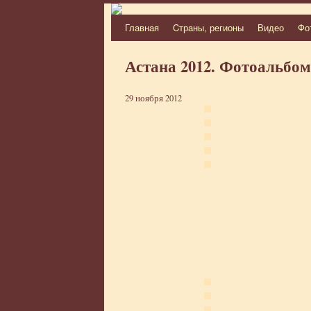
Главная
Cтраны, регионы
Видео
Фо
Перейти
к
Астана 2012. Фотоальбом
содержимому
29 ноября 2012