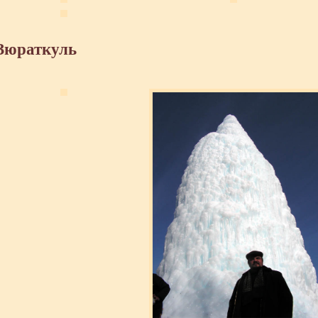
 Зюраткуль