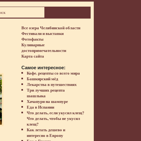
Все озера Челябинской области
Фестивали и выставки
Фотофакты
Кулинарные
достопримечательности
Карта сайта
Самое интересное:
Кофе. рецепты со всего мира
Башкирский мёд
Лекарства в путешествиях
Три лучших рецепта
шашлыка
Хачапури на шампуре
Еда в Испании
Что делать, если укусил клещ?
Что делать, чтобы не укусил
клещ?
Как летать дешево и
интересно в Европу
Еда в Грузии