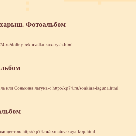
ухарыш. Фотоальбом
p74.ru/doliny-rek-uvelka-suxarysh.html
альбом
рла или Сонькина лагуна»:
http://kp74.ru/sonkina-laguna.html
альбом
самоцветов:
http://kp74.ru/axmatovskaya-kop.html