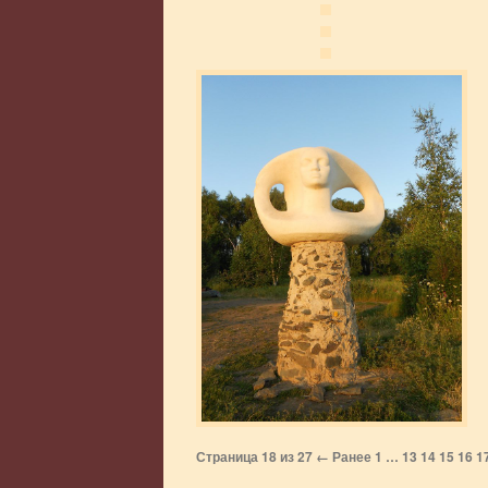
Страница 18 из 27
← Ранее
1
…
13
14
15
16
1