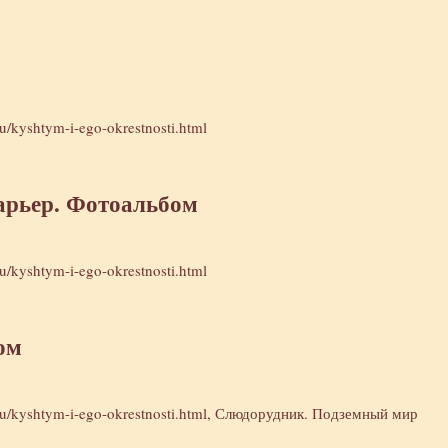
ru/kyshtym-i-ego-okrestnosti.html
арьер. Фотоальбом
ru/kyshtym-i-ego-okrestnosti.html
ом
ru/kyshtym-i-ego-okrestnosti.html
, Слюдорудник. Подземный мир