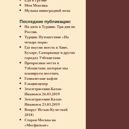
Моя Мексика
Музыка виноградной лозы
Последние публикации:
На авто в Турцию. Три дня по
России.
Турция. Путешествие «На
четыре моря»
Где вкусно поесть в Хиве,
Бухаре, Самарканде и других
городах Узбекистана
Прекрасные места в
Узбекистане, которые мы
планируем посетить
Гонконгские вафли
Ельцин-центр
Землетрясения Катав-
Ивановск 26.03.2019
Землетрясения Катав-
Ивановск 23.03.2019
Вокруг Иссык-Куля (май
2018)
Старая Москва на
«Мосфильме»