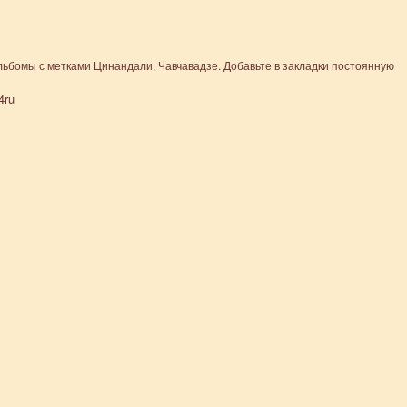
льбомы
с метками
Цинандали
,
Чавчавадзе
. Добавьте в закладки
постоянную
4ru