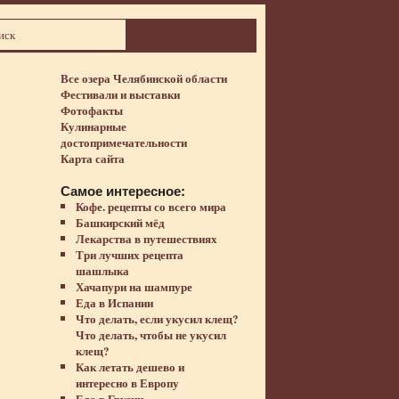
Все озера Челябинской области
Фестивали и выставки
Фотофакты
Кулинарные
достопримечательности
Карта сайта
Самое интересное:
Кофе. рецепты со всего мира
Башкирский мёд
Лекарства в путешествиях
Три лучших рецепта
шашлыка
Хачапури на шампуре
Еда в Испании
Что делать, если укусил клещ?
Что делать, чтобы не укусил
клещ?
Как летать дешево и
интересно в Европу
Еда в Грузии