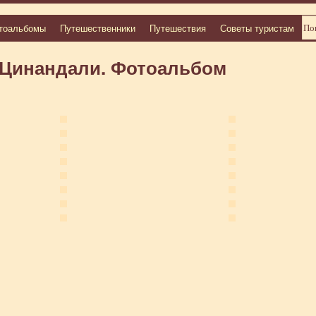
тоальбомы
Путешественники
Путешествия
Советы туристам
 Цинандали. Фотоальбом