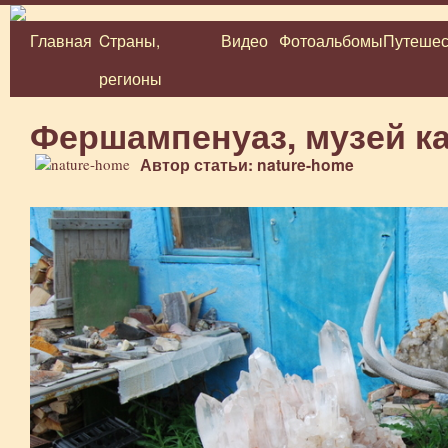
Главная
Cтраны,
Видео
Фотоальбомы
Путешес
Перейти
регионы
к
содержимому
Фершампенуаз, музей к
Автор статьи: nature-home