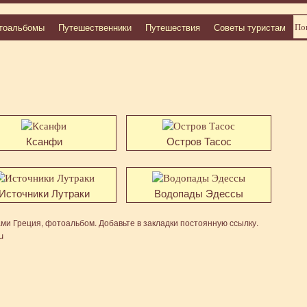
тоальбомы
Путешественники
Путешествия
Советы туристам
Ксанфи
Остров Тасос
Источники Лутраки
Водопады Эдессы
ами
Греция
,
фотоальбом
. Добавьте в закладки
постоянную ссылку
.
u