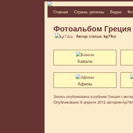
Главная
Cтраны, регионы
Видео
Фо
Перейти
к
Фотоальбом Греция
содержимому
Автор статьи: kp74ru
Кавала
Афины
Запись опубликована в рубрике
Греция
с метк
Опубликовано
6 апреля 2012
автором
kp74r