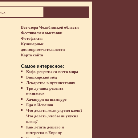
Все озера Челябинской области
Фестивали и выставки
Фотофакты
Кулинарные
достопримечательности
Карта сайта
Самое интересное:
Кофе. рецепты со всего мира
Башкирский мёд
Лекарства в путешествиях
Три лучших рецепта
шашлыка
Хачапури на шампуре
Еда в Испании
Что делать, если укусил клещ?
Что делать, чтобы не укусил
клещ?
Как летать дешево и
интересно в Европу
Еда в Грузии