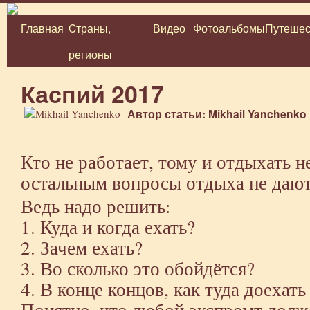
Главная
Cтраны,
Видео
Фотоальбомы
Путешес
Перейти
регионы
к
содержимому
Каспий 2017
Автор статьи: Mikhail Yanchenko
Кто не работает, тому и отдыхать н
остальным вопросы отдыха не дают
Ведь надо решить:
1. Куда и когда ехать?
2. Зачем ехать?
3. Во сколько это обойдётся?
4. В конце концов, как туда доехать
Понятно, что любой экспромт дол