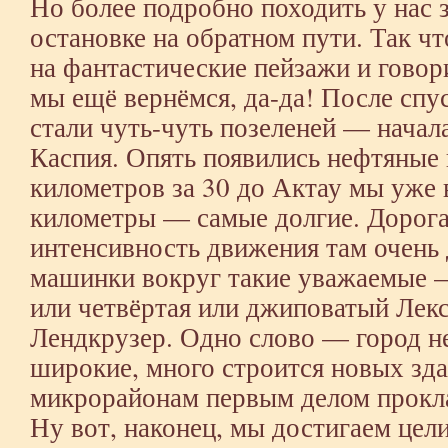
Но более подробно походить у нас 
остановке на обратном пути. Так чт
на фантастические пейзажи и говор
мы ещё вернёмся, да-да! После спу
стали чуть-чуть позеленей — начал
Каспия. Опять появились нефтяные 
километров за 30 до Актау мы уж
километры — самые долгие. Дорога
интенсивность движения там очень 
машинки вокруг такие уважаемые —
или четвёртая или джиповатый Лекс
Лендкрузер. Одно слово — город н
широкие, много строится новых зд
микрорайонам первым делом прокл
Ну вот, наконец, мы достигаем це