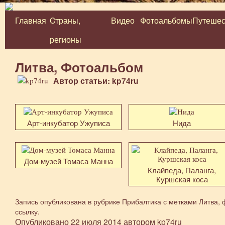
Главная
Cтраны,
Видео
Фотоальбомы
Путешес
Перейти
регионы
к
содержимому
Литва, Фотоальбом
Автор статьи: kp74ru
Арт-инкубатор Ужуписа
Нида
Дом-музей Томаса Манна
Клайпеда, Паланга,
Куршская коса
Запись опубликована в рубрике
Прибалтика
с метками
Литва
,
ссылку
.
Опубликовано
22 июля 2014
автором
kp74ru