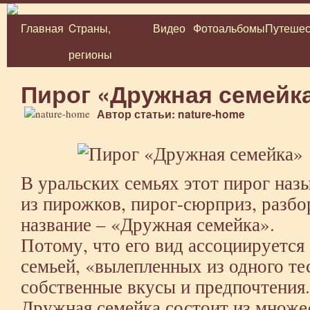
Главная
Cтраны,
Видео
Фотоальбомы
Путешес
Перейти
регионы
к
содержимому
Пирог «Дружная семейк
Автор статьи: nature-home
В уральских семьях этот пирог наз
из пирожков, пирог-сюрприз, разбор
название – «Дружная семейка».
Потому, что его вид ассоциируется
семьей, «вылепленных из одного т
собственные вкусы и предпочтения.
Дружная семейка состоит из множе