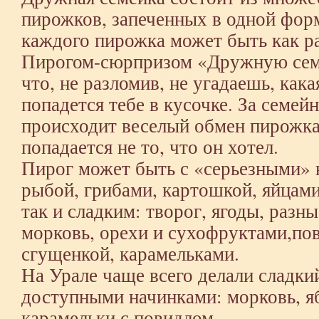
пирожков, запеченных в одной фор
каждого пирожка может быть как ра
Пирогом-сюрпризом «Дружную сем
что, не разломив, не угадаешь, как
попадется тебе в кусочке. За семей
происходит веселый обмен пирожка
попадается не то, что он хотел.
Пирог может быть с «серьезными» 
рыбой, грибами, картошкой, яйцами
так и сладким: творог, ягоды, разн
морковь, орехи и сухофруктами,по
сгущенкой, карамельками.
На Урале чаще всего делали сладки
доступными начинками: морковь, я
карамельки с повидлом.