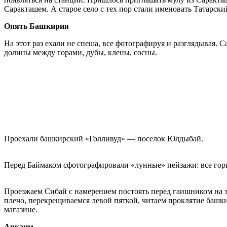
Саракташем. А старое село с тех пор стали именовать Татарск
Опять Башкирия
На этот раз ехали не спеша, все фотографируя и разглядывая. 
долины между горами, дубы, клены, сосны.
Проехали башкирский «Голливуд» — поселок Юлдыбай.
Перед Баймаком сфотографировали «лунные» пейзажи: все гор
Проезжаем Сибай с намерением постоять перед гаишником на зн
плечо, перекрещиваемся левой пяткой, читаем проклятие башки
магазине.
Аркаим