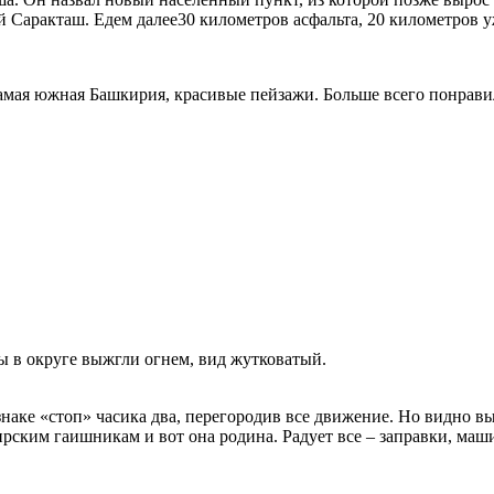
ий Саракташ. Едем далее30 километров асфальта, 20 километров 
Самая южная Башкирия, красивые пейзажи. Больше всего понравил
ы в округе выжгли огнем, вид жутковатый.
аке «стоп» часика два, перегородив все движение. Но видно вы
рским гаишникам и вот она родина. Радует все – заправки, маш