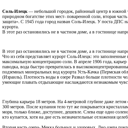
Соль-Илецк
— небольшой городок, районный центр в южной ча
природном богатстве этих мест- поваренной соли, вторая част
защита». С 1945 года город назван Соль-Илецк. У поста ДПС н
курорта.
В этот раз остановились не в частном доме, а в гостинице напр
В этот раз остановились не в частном доме, а в гостинице напр
Что из себя представляет курорт Соль-Илецк: это заполненные 
максимальную концентрацию соли. В апреле 1906 года, карьер с
паводка, вода быстро превратилась в высококонцентрированный 
подземных минеральных вод курорта Усть-Качка (Пермская обл
(Израиль). Плотность воды в озере Развал больше плотности че
умеющие плавать отдыхающие наслаждаются незнакомым чувств
Глубина карьера 18 метров. На 4-метровой глубине даже летом 
300 метров. После купания тело тут же покрывается кристалла
моря, только ближе, доступнее, дешевле. Слева еще одно солен
кто купается, хотя на дне есть незначительные отложения целеб
Вторая часть озера- Мекка больных и здоровых. Дно озера покр