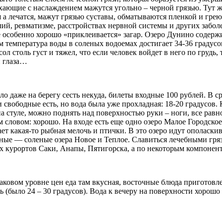
ыхающие с наслаждением мажутся угольно – черной грязью. Тут ж
 лечатся, мажут грязью суставы, обматываются пленкой и греютс
ий, ревматизме, расстройствах нервной системы и других заболе
 особенно хорошо «приклеивается» загар. Озеро Дунино содержи
емпература воды в соленых водоемах достигает 34-36 градусов,
ол столь густ и тяжел, что если человек войдет в него по грудь,
и глаза…
ло даже на берегу сесть некуда, билеты входные 100 рублей. В 
и свободные есть, но вода была уже прохладная: 18-20 градусов
на стуле, можно поднять над поверхностью руки – ноги, все равн
 словом: хорошо. На входе есть еще одно озеро Малое Городское
ет какая-то рыбная мелочь и птички. В это озеро идут ополаскив
енные — соленые озера Новое и Теплое. Славиться лечебными гряз
ных курортов Саки, Анапы, Пятигорска, а по некоторым компонен
наковом уровне цен еда там вкусная, восточные блюда приготовл
ь (было 24 – 30 градусов). Вода к вечеру на поверхности хорош