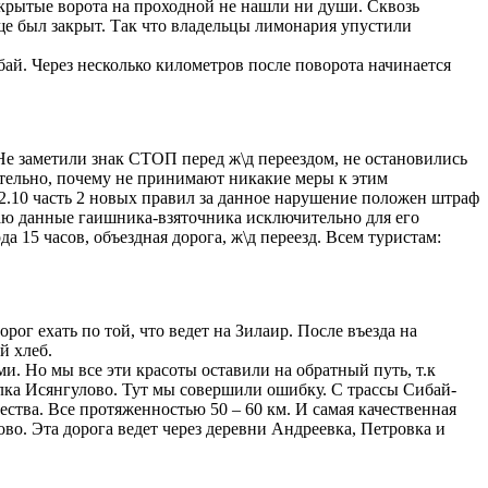
ткрытые ворота на проходной не нашли ни души. Сквозь
 был закрыт. Так что владельцы лимонария упустили
бай. Через несколько километров после поворота начинается
Не заметили знак СТОП перед ж\д переездом, не остановились
тельно, почему не принимают никакие меры к этим
12.10 часть 2 новых правил за данное нарушение положен штраф
бщаю данные гаишника-взяточника исключительно для его
а 15 часов, объездная дорога, ж\д переезд. Всем туристам:
рог ехать по той, что ведет на Зилаир. После въезда на
й хлеб.
. Но мы все эти красоты оставили на обратный путь, т.к
елка Исянгулово. Тут мы совершили ошибку. С трассы Сибай-
ства. Все протяженностью 50 – 60 км. И самая качественная
во. Эта дорога ведет через деревни Андреевка, Петровка и