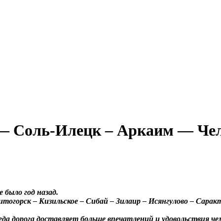
 Соль-Илецк – Аркаим — Челяб
 было год назад.
горск – Кизильское – Сибай – Зилаир – Исянгулово – Саракта
 дорога доставляет больше впечатлений и удовольствия чем 