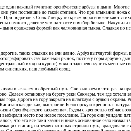
ще один важный пунктик: оренбургские арбузы и дыни. Многие ез
они уже поспевшие до такой степени. Что при втыкании ножа с 
мм. При подъезде к Соль-Илецку по краям дороги возникают стих
цены намного дешевле чем на трассе и выбор больше. Накупили в
 дыня оранжевая формой как чалмовидная тыква. Сладкая но не 
орогие, таких сладких не ели давно. Арбуз вытянутой формы, ка
фотографировать сам бахчевой рынок, поэтому горы арбузно-дын
 центральный вход на курорт) можно задешево купить местные св
шком синеньких, наш любимый овощ.
дынями выезжаем в обратный путь. Сворачиваем в этот раз на п
о. Делаем остановку на берегу реки Сакмары, там где хотели за
ная гора. Дорога на гору закрыта на шлагбаум с будкой охраны. 
апитанская дочка», выстроили Белогорскую крепость в натурал
зни Оренбургского казачества». Рядом с крепостью сейчас возв
ры выбирали место под новое поселение. На горе они увидели пятн
казалось, что это всё-таки камни и вновь основанное село назвали
лежащих станиц, на землях которых строили путь, враждовали 
а. Он назвал новый населенный пункт, из которой позже вырос 