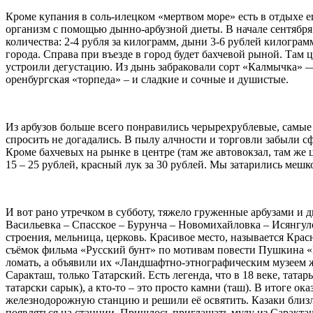
Кроме купания в соль-илецком «мертвом море» есть в отдыхе е
организм с помощью дынно-арбузной диеты. В начале сентября 
количества: 2-4 рубля за килограмм, дыни 3-6 рублей килогра
города. Справа при въезде в город будет бахчевой рыной. Там 
устроили дегустацию. Из дынь забраковали сорт «Калмычка» —
оренбургская «торпеда» – и сладкие и сочные и душистые.
Из арбузов больше всего понравились черырехрублевые, самые д
спросить не догадались. В пылу алчности и торговли забыли с
Кроме бахчевых на рынке в центре (там же автовокзал, там же
15 – 25 рублей, красный лук за 30 рублей. Мы затарились ме
И вот рано утречком в субботу, тяжело груженные арбузами и 
Васильевка – Спасское – Бурунча – Новомихайловка – Исянгулов
строения, мельница, церковь. Красивое место, называется Крас
съёмок фильма «Русский бунт» по мотивам повести Пушкина «К
ломать, а объявили их «Ландшафтно-этнографическим музеем жи
Саракташ, только Татарский. Есть легенда, что в 18 веке, тата
татарски сарык), а кто-то – это просто камни (таш). В итоге о
железнодорожную станцию и решили её освятить. Казаки близ
появляться на станции. Пришлось приглашать мулу из Саракташ