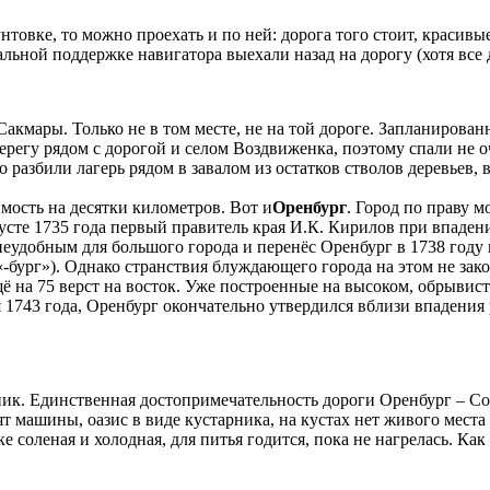
унтовке, то можно проехать и по ней: дорога того стоит, красивы
льной поддержке навигатора выехали назад на дорогу (хотя все д
акмары. Только не в том месте, не на той дороге. Запланирован
берегу рядом с дорогой и селом Воздвиженка, поэтому спали не
 разбили лагерь рядом в завалом из остатков стволов деревьев,
мость на десятки километров. Вот и
Оренбург
. Город по праву 
усте 1735 года первый правитель края И.К. Кирилов при впаден
еудобным для большого города и перенёс Оренбург в 1738 году н
 «-бург»). Однако странствия блуждающего города на этом не за
ё на 75 верст на восток. Уже построенные на высоком, обрывис
ля 1743 года, Оренбург окончательно утвердился вблизи впадени
ник. Единственная достопримечательность дороги Оренбург – Со
тоят машины, оазис в виде кустарника, на кустах нет живого мес
соленая и холодная, для питья годится, пока не нагрелась. Как 