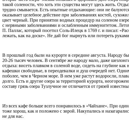
такой солености, что хоть эти существа могут здесь жить. Отд
трудно смывается. Есть опытные отдыхающие: они не балуются а
оказывает целебное действие при заболеваниях костей, сухожил
цвет черный. При принятии водных процедур на соленом озере
с нервными заболеваниями и ослабленным иммунитетом. Летом т
П. Паллас, который посетил Соль-Илецк в 1769 г. и писал: «Расс
лежать, как на доске». Не дай бог нырнуть или потереть рукам
В прошлый год были на курорте в середине августа. Народу бы
20-26 тысяч человек. В сентябре же народу мало, даже шезлонг
отдыха: висеть плавком в соленой воде, сидеть на глубине как 
кафешки свободные, в переодевалки и душ очередей нет. Одним
поболее, чем в Черном море. В нем уже растут водоросли, плава
долго. Есть и другие озера за территорией курорта, неогорож
составу грязь озера Тузлучное не отличается от грязей извест
Из всех кафе больше всего понравилось в «Чайхане». При оди
тоже хорош, как и положено с зирой. Накупались и назагаралис
не для нас.