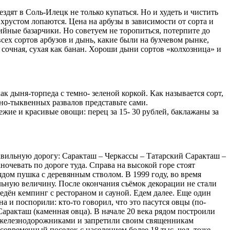
дят в Соль-Илецк не только купаться. Но и худеть и чистить
хрустом лопаются. Цена на арбузы в зависимости от сорта и
ийные базарчики. Но советуем не торопиться, потерпите до
сех сортов арбузов и дынь, какие были на бухчевом рынке,
сочная, сухая как банан. Хороши дыни сортов «колхозница» и
к дыня-торпеда с темно- зеленой коркой. Как называется сорт,
но-тыквенных развалов представьте сами.
ежие и красивые овощи: перец за 15- 30 рублей, баклажаны за
равильную дорогу: Саракташ – Черкассы – Татарский Саракташ –
ночевать по дороге туда. Справа на высокой горе стоят
Рядом пушка с деревянным стволом. В 1999 году, во время
ьную величину. После окончания съёмок декорации не стали
едён кемпинг с рестораном и сауной. Едем далее. Еще один
а и поспорили: кто-то говорил, что это пасутся овцы (по-
 Саракташ (каменная овца). В начале 20 века рядом построили
с железнодорожниками и запретили своим священникам
современный поселок с населением более 18 тыс. чел, тоже