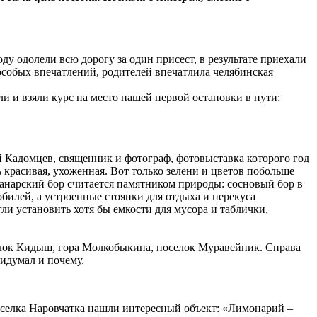
ду одолели всю дорогу за один присест, в результате приехали
 особых впечатлений, родителей впечатлила челябинская
и и взяли курс на место нашей первой остановки в пути:
й Кадомцев, священник и фотограф, фотовыставка которого год
 красивая, ухоженная. Вот только зелени и цветов побольше
Санарский бор считается памятником природы: сосновый бор в
билей, а устроенные стоянки для отдыха и перекуса
ли установить хотя бы емкости для мусора и таблички,
елок Кидыш, гора Молкобыкина, поселок Муравейник. Справа
идумал и почему.
оселка Наровчатка нашли интересный объект: «Лимонарий –