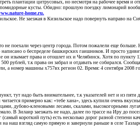
треть плантации цитрусовых, но несмотря на рабочее время и о
помидорные кусты. Обидно: прошлую поездку лимонарий вообще
ww.nature-home.ru.
ильское. Не заезжая в Кизильское надо повернуть направо на Си
то не поехали через центр города. Потом пожалели еще больше. 
 написано о беспределе башкирских гаишников. И просто удиви
е он изымает права и отошлет их и Челябинск. Хотя по пункту 
 500 рублей, т.к права он забрал и отдавать не собирался. Соо
и, а номер машины х757вх регион 02. Время: 4 сентября 2008 год
т, тут надо быть внимательнее, т.к указателей нет и из пяти до
 читается примерно как: «тебе хана», здесь купили очень вкусны
цами, дубово-кленовыми лесами, скалами, высокогорными лугами
ало. В Зилаир заезжать не надо, далее по трассе на Иру до пос
амый короткий путь) есть несколько дорог разной степени каче
на наш взгляд самую прямую и завернули раньше в селе Тазларо