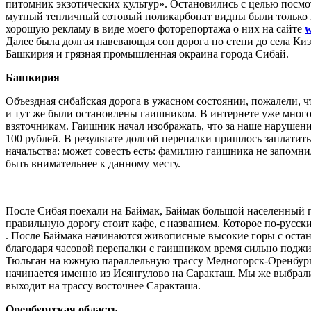
питомник экзотических культур». Остановились с целью посмо
мутный тепличный сотовый поликарбонат видны были только 
хорошую рекламу в виде моего фоторепортажа о них на сайте
w
Далее была долгая навевающая сон дорога по степи до села Киз
Башкирия и грязная промышленная окраина города Сибай.
Башкирия
Объездная сибайская дорога в ужасном состоянии, пожалели, ч
и тут же были остановлены гаишником. В интернете уже много
взяточникам. Гаишник начал изображать, что за наше нарушени
100 рублей. В результате долгой перепалки пришлось заплатить
начальства: может совесть есть: фамилию гаишника не запомнил
быть внимательнее к данному месту.
После Сибая поехали на Баймак, Баймак большой населенный пунк
правильную дорогу стоит кафе, с названием. Которое по-русски
. После Баймака начинаются живописные высокие горы с остан
благодаря часовой перепалки с гаишником время сильно поджим
Тюльган на южную параллельную трассу Медногорск-Оренбург (с
начинается именно из Исянгулово на Саракташ. Мы же выбрали 
выходит на трассу восточнее Саракташа.
Оренбургская область