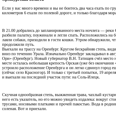
Если у вас много времени и вы не боитесь два часа ехать по гр
километров 6 ехали по полевой дороге, и только благодаря мора
В 21.00 добрались до запланированного места ночлега — реки С
разбили палатку, поужинали и легли спать. Расположились на 
лаяли собаки, приходили в гости кошки. Утром обнаружили, что
продолжили путь.
Выехали на трассу на Оренбург. Кругом бескрайняя степь, види
вниз по течению Урала. Изначально Оренбург закладывал в авг
Ори» (Оренбург). Новый губернатор В.Н. Татищев счёл место н
месте осталась небольшая крепость Орская (уже без окончания
устроило расположение Оренбурга и он легко сдвинул город ещ
(сейчас село Красногор). И только с третьей попытки, 19 апре
и выехали на последний участок пути: на Соль-Илецк.
Скучная однообразная степь, выжженная трава, чахлый кустар
него есть указатель, но его можно увидеть издалека: вокруг с
трусами, носовыми платками и прочей пакостью. Вода в роднике 
соленая. Вот и приехали.