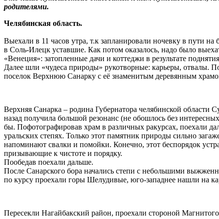
родителями.
Челябинская область.
Выехали в 11 часов утра, т.к запланировали ночевку в пути на
в Соль-Илецк уставшие. Как потом оказалось, надо было выеха
«Венеция»: затопленные дачи и коттеджи в результате подняти
Далее шли «чудеса природы» рукотворные: карьеры, отвалы. По
поселок Верхнюю Санарку с её знаменитым деревянным храмо
Верхняя Санарка – родина Губернатора челябинской области С
назад получила большой резонанс (не обошлось без интересных
бы. Пофотографировав храм в различных ракурсах, поехали дал
уральских степях. Только этот памятник природы сильно зага
напоминают свалки и помойки. Конечно, этот беспорядок устра
призывающие к чистоте и порядку.
Пообедав поехали дальше.
После Санарского бора начались степи с небольшими выжженн
по курсу проехали горы Шелудивые, юго-западнее нашли на ка
Пересекли Нагайбакский район, проехали стороной Магнитогор