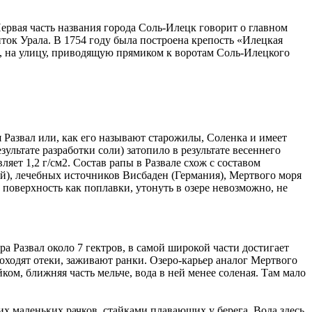
ервая часть названия города Соль-Илецк говорит о главном
иток Урала. В 1754 году была построена крепость «Илецкая
во, на улицу, приводящую прямиком к воротам Соль-Илецкого
я Развал или, как его называют старожилы, Соленка и имеет
ультате разработки соли) затопило в результате весеннего
яет 1,2 г/см2. Состав рапы в Развале схож с составом
й), лечебных источников Висбаден (Германия), Мертвого моря
 поверхность как поплавки, утонуть в озере невозможно, не
а Развал около 7 гектров, в самой широкой части достигает
оходят отеки, заживают ранки. Озеро-карьер аналог Мертвого
ком, ближняя часть мельче, вода в ней менее соленая. Там мало
их маленьких рачков, стайками плавающих у берега. Вода здесь