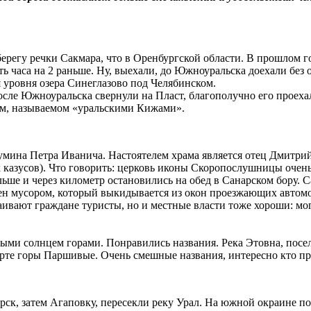
 берегу речки Сакмара, что в Оренбургской области. В прошлом го
ть часа на 2 раньше. Ну, выехали, до Южноуральска доехали без
я уровня озера Синеглазово под Челябинском.
сле Южноуральска свернули на Пласт, благополучно его проехал
м, называемом «уральскими Кижами».
умина Петра Иванича. Настоятелем храма является отец Дмитри
 казусов). Что говорить: церковь иконы Скоропослушницы очень
ьше и через километр остановились на обед в Санарском бору. 
жен мусором, который выкидывается из окон проезжающих автомо
ивают граждане туристы, но и местные власти тоже хороши: мог
ыми солнцем горами. Понравились названия. Река Этовна, пос
рте горы Паршивые. Очень смешные названия, интересно кто пр
ск, затем Агаповку, пересекли реку Урал. На южной окраине п