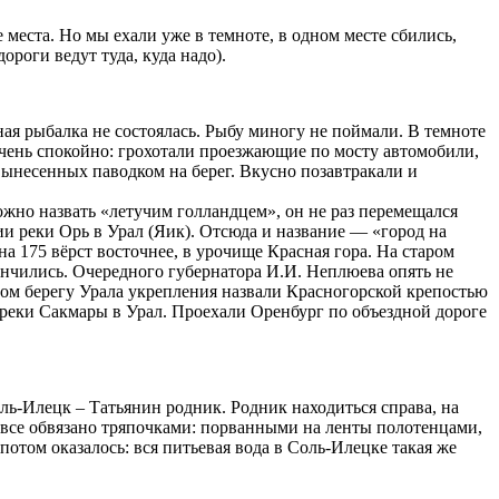
е места. Но мы ехали уже в темноте, в одном месте сбились,
ороги ведут туда, куда надо).
ная рыбалка не состоялась. Рыбу миногу не поймали. В темноте
 очень спокойно: грохотали проезжающие по мосту автомобили,
 вынесенных паводком на берег. Вкусно позавтракали и
можно назвать «летучим голландцем», он не раз перемещался
ии реки Орь в Урал (Яик). Отсюда и название — «город на
а 175 вёрст восточнее, в урочище Красная гора. На старом
кончились. Очередного губернатора И.И. Неплюева опять не
том берегу Урала укрепления назвали Красногорской крепостью
я реки Сакмары в Урал. Проехали Оренбург по объездной дороге
ль-Илецк – Татьянин родник. Родник находиться справа, на
та все обвязано тряпочками: порванными на ленты полотенцами,
потом оказалось: вся питьевая вода в Соль-Илецке такая же