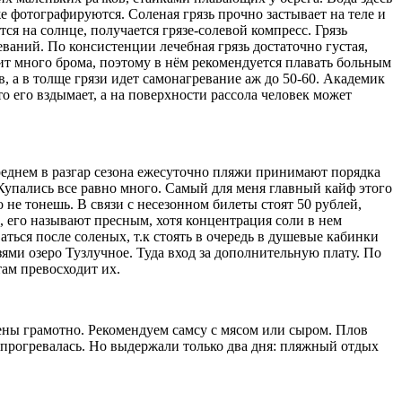
е фотографируются. Соленая грязь прочно застывает на теле и
я на солнце, получается грязе-солевой компресс. Грязь
ваний. По консистенции лечебная грязь достаточно густая,
т много брома, поэтому в нём рекомендуется плавать больным
 а в толще грязи идет самонагревание аж до 50-60. Академик
 то его вздымает, а на поверхности рассола человек может
среднем в разгар сезона ежесуточно пляжи принимают порядка
. Купались все равно много. Самый для меня главный кайф этого
о не тонешь. В связи с несезонном билеты стоят 50 рублей,
, его называют пресным, хотя концентрация соли в нем
аться после соленых, т.к стоять в очередь в душевые кабинки
ями озеро Тузлучное. Туда вход за дополнительную плату. По
там превосходит их.
ены грамотно. Рекомендуем самсу с мясом или сыром. Плов
о прогревалась. Но выдержали только два дня: пляжный отдых