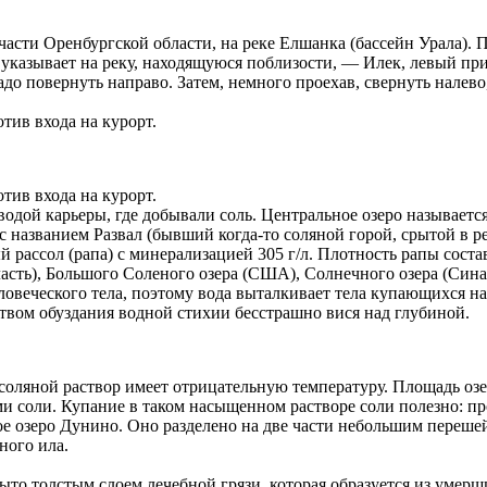
сти Оренбургской области, на реке Елшанка (бассейн Урала). П
ь указывает на реку, находящуюся поблизости, — Илек, левый пр
адо повернуть направо. Затем, немного проехав, свернуть нале
отив входа на курорт.
отив входа на курорт.
водой карьеры, где добывали соль. Центральное озеро называетс
 названием Развал (бывший когда-то соляной горой, срытой в рез
рассол (рапа) с минерализацией 305 г/л. Плотность рапы составл
асть), Большого Соленого озера (США), Солнечного озера (Сина
ловеческого тела, поэтому вода выталкивает тела купающихся на
ом обуздания водной стихии бесстрашно вися над глубиной.
соляной раствор имеет отрицательную температуру. Площадь озер
ми соли. Купание в таком насыщенном растворе соли полезно: пр
ое озеро Дунино. Оно разделено на две части небольшим перешей
ного ила.
ыто толстым слоем лечебной грязи, которая образуется из умерш