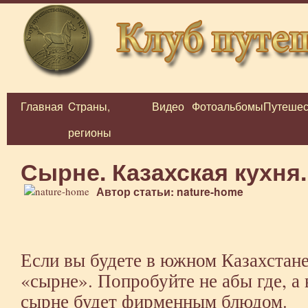
Главная
Cтраны,
Видео
Фотоальбомы
Путешес
Перейти
регионы
к
содержимому
Сырне. Казахская кухня.
Автор статьи: nature-home
Если вы будете в южном Казахстане
«сырне». Попробуйте не абы где, а 
сырне будет фирменным блюдом.