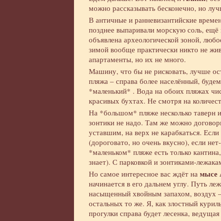
можно рассказывать бесконечно, но луч
В античные и ранневизантийские времен
позднее выпаривали морскую соль, ещё 
объявлена археологической зоной, любо
зимой вообще практически никто не жив
апартаменты, но их не много.
Машину, что бы не рисковать, лучше ост
пляжа – справа более населённый, будем
*маленький* . Вода на обоих пляжах чи
красивых бухтах. Не смотря на количес
На *большом* пляже несколько таверн и 
зонтики не надо. Там же можно договор
уставшим, на верх не карабкаться. Есл
(дороговато, но очень вкусно), если нет
*маленьком* пляже есть только кантина,
знает). С парковкой и зонтиками-лежак
мысе 
Но самое интересное вас ждёт на
начинается в его дальнем углу. Путь ле
насыщенный хвойным запахом, воздух – 
остальных то же. Я, как злостный курил
прогулки справа будет лесенка, ведуща