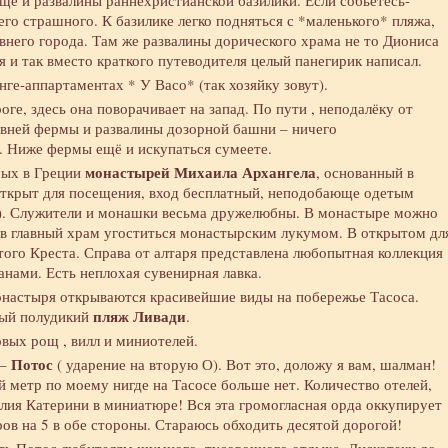
ещё и развалины раннехристианской базилики. Если собьётесь-
го страшного. К базилике легко подняться с *маленького* пляжа,
евнего города. Там же развалины дорического храма не то Диониса
 я и так вместо краткого путеводителя целый панегирик написал.
ге-аппартаментах * У Васо* (так хозяйку зовут).
ге, здесь она поворачивает на запад. По пути , неподалёку от
евней фермы и развалины дозорной башни – ничего
. Ниже фермы ещё и искупаться сумеете.
монастырей Михаила Архангела
мых в Греции
, основанный в
 открыт для посещения, вход бесплатный, неподобающе одетым
). Служители и монашки весьма дружелюбны. В монастыре можно
а в главный храм угоститься монастырским лукумом. В открытом дл
того Креста. Справа от алтаря представлена любопытная коллекция
нами. Есть неплохая сувенирная лавка.
онастыря открываются красивейшие виды на побережье Тасоса.
пляж Ливади
вый полудикий
.
овых рощ , вилл и миниотелей.
Потос
 –
( ударение на вторую О). Вот это, доложу я вам, шалман!
й метр по моему нигде на Тасосе больше нет. Количество отелей,
алия Катерини в миниатюре! Вся эта громогласная орда оккупирует
ров на 5 в обе стороны. Стараюсь обходить десятой дорогой!