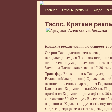
Главная
Cтраны, регионы
Видео
Фо
Перейти
к
Тасос. Краткие рек
содержимому
Автор статьи: Аркудаки
Краткие рекомендации по острову Тасо
Остров Тасос расположен в северной час
нехарактерным для Эгейских островов о
относительно умеренным количеством ту
Зимой на Тасосе живёт всего 15-20 тыс.
Трансфер.
Ближайшим к Тасосу аэропорт
Великого(Македонского).Однако самолё
немногочисленных чартеров из Германии
Кавалы или Керамоти около200 км. Пар
причём из Керамоти паром идёт ок. 30 
составляют 30-60 минут. Билет стоит 3 
паромов из Керамоти идут в столицу ост
ходят гораздо реже и стоят в разы доро