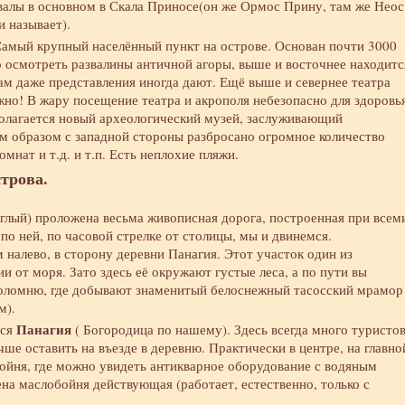
валы в основном в Скала Приносе(он же Ормос Прину, там же Неос
и называет).
амый крупный населённый пункт на острове. Основан почти 3000
о осмотреть развалины античной агоры, выше и восточнее находитс
ам даже представления иногда дают. Ещё выше и севернее театра
жно! В жару посещение театра и акрополя небезопасно для здоровь
полагается новый археологический музей, заслуживающий
м образом с западной стороны разбросано огромное количество
мнат и т.д. и т.п. Есть неплохие пляжи.
строва.
глый) проложена весьма живописная дорога, построенная при всем
по ней, по часовой стрелке от столицы, мы и двинемся.
м налево, в сторону деревни Панагия. Этот участок один из
ии от моря. Зато здесь её окружают густые леса, а по пути вы
ломню, где добывают знаменитый белоснежный тасосский мрамор 
м).
Панагия
тся
( Богородица по нашему). Здесь всегда много туристов
ше оставить на въезде в деревню. Практически в центре, на главно
бойня, где можно увидеть антикварное оборудование с водяным
на маслобойня действующая (работает, естественно, только с