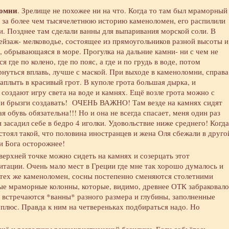
омни
. Зрелище не похожее ни на что. Когда то там был мраморный
 за более чем тысячелетнюю историю каменоломен, его распилили
ли. Позднее там сделали ванны для выпаривания морской соли. В
ейзаж- мелководье, состоящее из прямоугольников разной высоты и
, обрывающаяся в море. Прогулка на дальние камни- ни с чем не
 где по колено, где по пояс, а где и по грудь в воде, потом
рнуться вплавь, лучше с маской. При выходе в каменоломни, справа
аплыть в красивый грот. В куполе грота большая дырка, и
создают игру света на воде и камнях. Ещё возле грота можно с
 и брызги создавать! ОЧЕНЬ ВАЖНО! Там везде на камнях сидят
 обувь обязательна!!! Но и она не всегда спасает, меня один раз
я засадил себе в бедро 4 иголки. Удовольствие ниже среднего! Когда
стоял такой, что половина иностранцев и жена Оля сбежали в друго
ди Бога осторожнее!
верхней точке можно сидеть на камнях и созерцать этот
итации. Очень мало мест в Греции где мне так хорошо думалось и
ё тех же каменоломен, сосны постепенно сменяются столетними
лые мраморные колонны, которые, видимо, древнее ОТК забраковало
х встречаются *ванны* разного размера и глубины, заполненные
 плюс. Правда к ним на четвереньках подбираться надо. Но