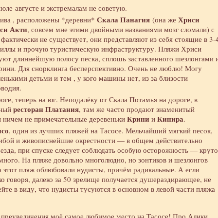
июле-августе и экстремалам не советую.
Скала Панагия
Хриси
лива , расположены *деревни*
(она же
си Акти
, совсем мне этими двойными названиями мозг сломали) с
актически не существует, они представляют из себя стоящие в 3-
, виллы и прочую туристическую инфраструктуру. Пляжи Хриси
уют длиннейшую полосу песка, сплошь заставленного шезлонгами 
рини. Для снорклинга бесперспективно. Очень не люблю! Могу
енькими детьми и тем , у кого машины нет, из за близости
оводия.
ге, теперь на юг. Неподалёку от Скала Потамья на дороге, в
ресторан Платания
чный
, там же часто продают знаменитый
Крини
Кинира
ы ничем не примечательные деревеньки
и
.
исо
, один из лучших пляжей на Тасосе. Мельчайший мягкий песок,
прибой и живописнейшие окрестности — в общем действительно
ъезда, при спуске следует соблюдать особую осторожность — круто
много. На пляже довольно многолюдно, но зонтиков и шезлонгов
о этот пляж облюбовали нудисты, причём радикальные. А если
ко говоря, далеко за 50 зрелище получается душераздирающее, не
йте в виду, что нудисты тусуются в основном в левой части пляжа
з преувеличения моё самое любимое место на Тасосе! Про Алики