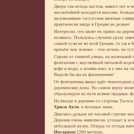
Двери там всегда настеж, никого нет и 
маслобойней находится магазин, больше
эксклюзивные тассосские вяленые оливк
практически нигде в Греции не делают.
Интересно, что вялят их прямо на дере
поливать. Пользуясь случаем сразу зак
славой если не во всей Греции, то уж в
причём чем зеленее – тем лучше, но тут 
Справа от главной улицы, на маленько
фонтанчик с вкуснейшей питьевой водой
кофе и воды, а хозяин взял, и у них на г
Видели бы вы их физиономии!
От фонтанчика вверх идёт пешеходная у
деревенские дома. На самом верху можн
образующую на пути всякие прудики, ф
На въезде в деревню со стороны Тасоса
Хриси Акти
, о которых ниже.
Двигаясь дальше по часовой стрелке мо
Деревня очень живописна, утопает в зе
небольшой музее. Откуда то оттуда нач
Ипсарион
(1200 метров).