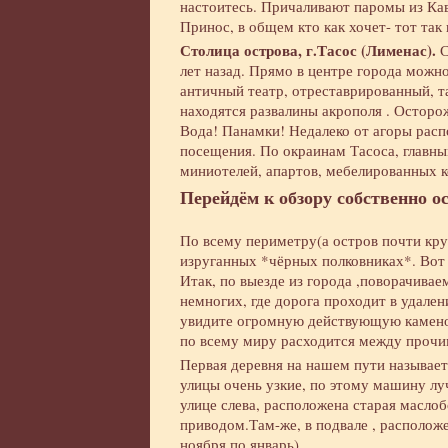
настоитесь. Причаливают паромы из Ка
Принос, в общем кто как хочет- тот так 
Столица острова, г.Тасос (Лименас).
С
лет назад. Прямо в центре города можн
античный театр, отреставрированный, т
находятся развалины акрополя . Осторо
Вода! Панамки! Недалеко от агоры рас
посещения. По окраинам Тасоса, главны
миниотелей, апартов, мебелированных ко
Перейдём к обзору собственно о
По всему периметру(а остров почти кру
изруганных *чёрных полковниках*. Вот 
Итак, по выезде из города ,поворачивае
немногих, где дорога проходит в удален
увидите огромную действующую камено
по всему миру расходится между прочи
Первая деревня на нашем пути называе
улицы очень узкие, по этому машину луч
улице слева, расположена старая масло
приводом.Там-же, в подвале , расположе
ноября по январь)