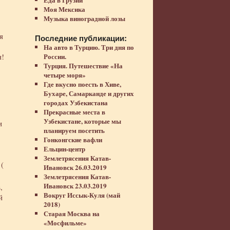
Моя Мексика
Музыка виноградной лозы
я
Последние публикации:
На авто в Турцию. Три дня по
России.
я!
Турция. Путешествие «На
четыре моря»
Где вкусно поесть в Хиве,
Бухаре, Самарканде и других
городах Узбекистана
Прекрасные места в
Узбекистане, которые мы
и
планируем посетить
Гонконгские вафли
Ельцин-центр
Землетрясения Катав-
(
Ивановск 26.03.2019
Землетрясения Катав-
Ивановск 23.03.2019
,
Вокруг Иссык-Куля (май
й
2018)
Старая Москва на
«Мосфильме»