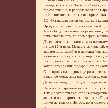
Если не собьётесь с дороги — увидите 
попадёте опять на *большой* пляж, ниче
где собственно, и располагался порт др
не то ещё кого-то. Вот и всё про Алики,
ЗЫ. Останавливаемся мы всегда в кемпин
Продолжаем двигаться по кольцевой доро
Алики будут указатели на развалины др
примечательного, но посмотреть можно
Далее расположен один самых почитае
начале 12-м века. Монастырь женский,
выдают штаны, юбки и накидки (чистые
набрать в дорогу вкусной воды, у вход
посещения храме имеется гвоздь из Свя
холодного оружия, подаренного прихожа
С обзорных площадок внутри и возле м
Западнее монастыря расположен краси
Далее на запад дорога идёт среди оливк
Следующий крупный населённый пункт
Такой плотности туристов на квадратны
апартов и т.п. просто зашкаливает, Пар
пляжи не только в Потосе, но и километ