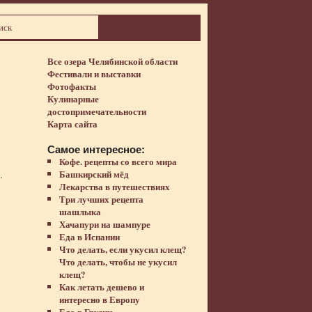
Все озера Челябинской области
Фестивали и выставки
Фотофакты
Кулинарные
достопримечательности
Карта сайта
Самое интересное:
Кофе. рецепты со всего мира
.
Башкирский мёд
Лекарства в путешествиях
Три лучших рецепта
шашлыка
Хачапури на шампуре
Еда в Испании
Что делать, если укусил клещ?
Что делать, чтобы не укусил
клещ?
Как летать дешево и
интересно в Европу
Еда в Грузии