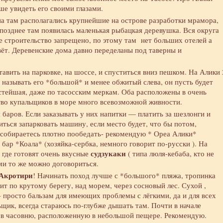
ше увидеть его своими глазами.
а там располагались крупнейшие на острове разработки мрамора,
позднее там появилась маленькая рыбацкая деревушка. Вся округа
е строительство запрещено, по этому там нет больших отелей а
ёт. Деревенские дома давно переделаны под таверны и
авить на парковке, на шоссе, и спуститься вниз пешком. На Алики 
 называть его *большой* и менее обжитый слева, он пусть будет
стейшая, даже по тасосским меркам. Оба расположены в очень
тво купальщиков в море много всевозможной живности.
баров. Если заказывать у них напитки — платить за шезлонги и
иться запарковать машину, если место будет, что бы потом,
и собираетесь плотно пообедать- рекомендую * Ореа Алики*
- бар *Коала* (хозяйка-сербка, немного говорит по-русски ). На
судзукаки
 где готовят очень вкусные
( типа люля-кебаба, кто не
ами то же можно договориться.
Акротири
! Начинать поход лучше с *большого* пляжа, тропинка
жит по крутому берегу, над морем, через сосновый лес. Сухой ,
просто бальзам для имеющих проблемы с лёгкими, да и для всех
ьщик, всегда стараюсь по-глубже дышать там. Почти в начале
я в часовню, расположенную в небольшой пещере. Рекомендую.