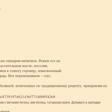
:
ьно ошпарив кипятком. Режем его на
растительном масле, посолив,
ляем к томату горчицу, измельченный
урцы. Все перемешиваем – соус
 беляшей, испеченных по традиционному рецепту, приправляя их
album/47391974621436/771400854268
там
с метками
беляш
,
вак-беляш
,
татарская кухня
. Добавьте в закладки
e-home