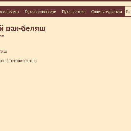
тоальбомы
Путешественники
Путешествия
Советы туристам
й вак-беляш
me
еш) готовится так: