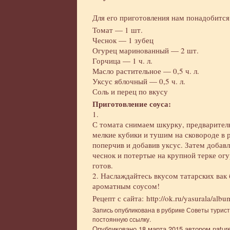
Для его приготовления нам понадобится
Томат — 1 шт.
Чеснок — 1 зубец
Огурец маринованный — 2 шт.
Горчица — 1 ч. л.
Масло растительное — 0,5 ч. л.
Уксус яблочный — 0,5 ч. л.
Соль и перец по вкусу
Приготовление соуса:
1.
С томата снимаем шкурку, предварител
мелкие кубики и тушим на сковороде в 
поперчив и добавив уксус. Затем добав
чеснок и потертые на крупной терке ог
готов.
2. Наслаждайтесь вкусом татарских вак
ароматным соусом!
Рецепт с сайта: http://ok.ru/yasurala/
Запись опубликована в рубрике
Советы турис
постоянную ссылку
.
Опубликовано
18 марта 2015
автором
natur