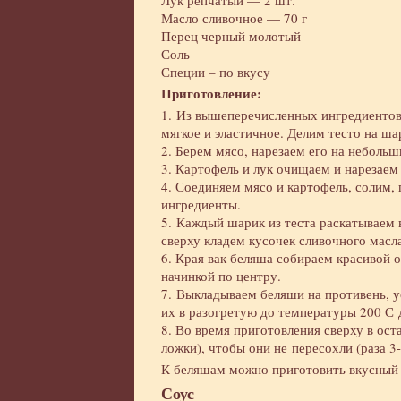
Лук репчатый — 2 шт.
Масло сливочное — 70 г
Перец черный молотый
Соль
Специи – по вкусу
Приготовление:
1. Из вышеперечисленных ингредиентов
мягкое и эластичное. Делим тесто на ша
2. Берем мясо, нарезаем его на небольш
3. Картофель и лук очищаем и нарезаем
4. Соединяем мясо и картофель, солим,
ингредиенты.
5. Каждый шарик из теста раскатываем 
сверху кладем кусочек сливочного масла
6. Края вак беляша собираем красивой 
начинкой по центру.
7. Выкладываем беляши на противень, 
их в разогретую до температуры 200 С 
8. Во время приготовления сверху в ост
ложки), чтобы они не пересохли (раза 
К беляшам можно приготовить вкусны
Соус