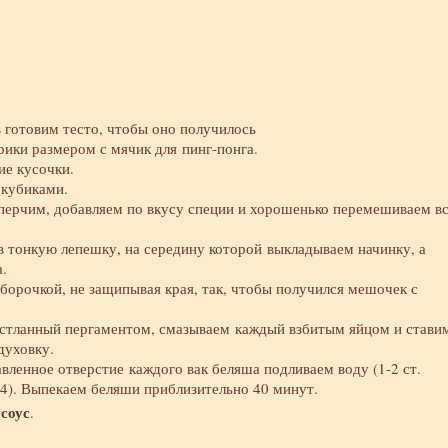
 готовим тесто, чтобы оно получилось
рики размером с мячик для пинг-понга.
ие кусочки.
 кубиками.
 перчим, добавляем по вкусу специи и хорошенько перемешиваем в
в тонкую лепешку, на середину которой выкладываем начинку, а
.
оборочкой, не защипывая края, так, чтобы получился мешочек с
устланный пергаментом, смазываем каждый взбитым яйцом и стави
духовку.
авленное отверстие каждого вак беляша подливаем воду (1-2 ст.
3-4). Выпекаем беляши приблизительно 40 минут.
соус
й
.