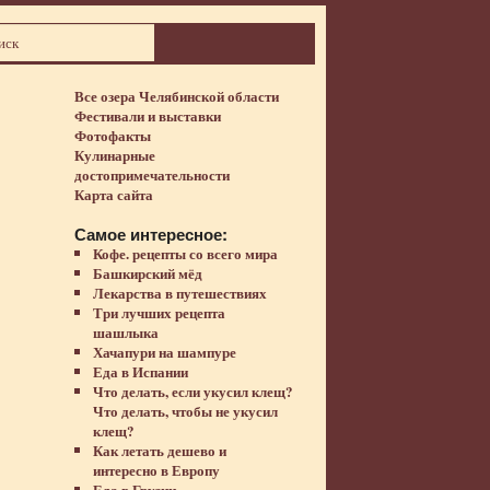
Все озера Челябинской области
Фестивали и выставки
Фотофакты
Кулинарные
достопримечательности
Карта сайта
Самое интересное:
Кофе. рецепты со всего мира
Башкирский мёд
Лекарства в путешествиях
Три лучших рецепта
шашлыка
Хачапури на шампуре
Еда в Испании
Что делать, если укусил клещ?
Что делать, чтобы не укусил
клещ?
Как летать дешево и
интересно в Европу
Еда в Грузии