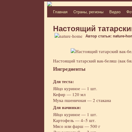
Главная
Cтраны, регионы
Видео
Фо
Перейти
к
Настоящий татарски
содержимому
Автор статьи: nature-ho
Настоящий татарский вак-беляш (вак бял
Ингредиенты
Для теста:
Яйцо куриное — 1 шт.
Кефир — 120 мл
Мука пшеничная — 2 стакана
Для начинки:
Яйцо куриное — 1 шт.
Картофель — 4–5 шт.
Мясо или фарш — 500 г