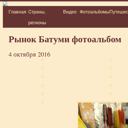
Главная
Cтраны,
Видео
Фотоальбомы
Путешес
Перейти
регионы
к
содержимому
Рынок Батуми фотоальбом
4 октября 2016