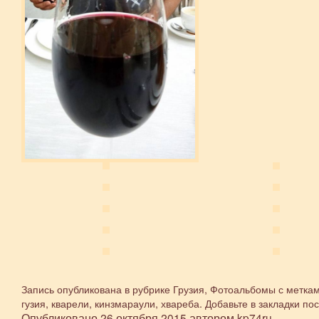
Запись опубликована в рубрике
Грузия
,
Фотоальбомы
с метка
гузия
,
кварели
,
кинзмараули
,
хвареба
. Добавьте в закладки
пос
Опубликовано
26 октября 2015
автором
kp74ru