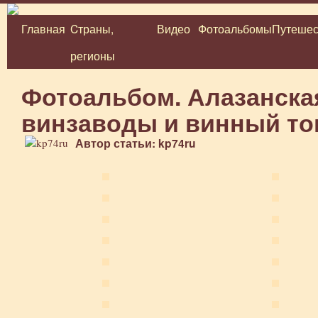
Главная
Cтраны,
Видео
Фотоальбомы
Путешес
Перейти
регионы
к
содержимому
Фотоальбом. Алазанска
винзаводы и винный то
Автор статьи: kp74ru