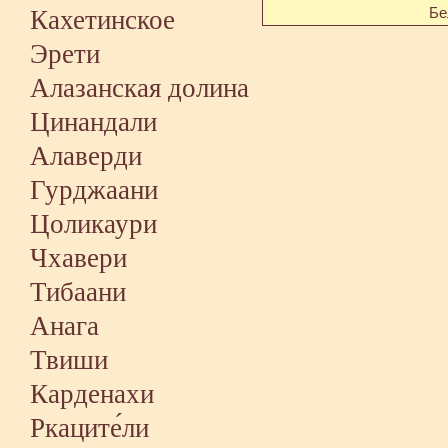
Кахетинское
Бе
Эрети
Алазанская долина
Цинандали
Алаверди
Гурджаани
Цоликаури
Чхавери
Тибаани
Анага
Твиши
Карденахи
Ркаците́ли