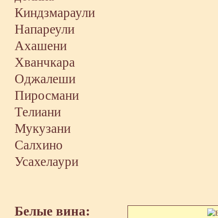
Киндзмараули
Напареули
Ахашени
Хванчкара
Оджалеши
Пиросмани
Телиани
Мукузани
Салхино
Усахелаури
Белые вина: