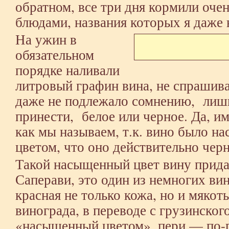
обратном, все три дня кормили оче
блюдами, названия которых я даже 
На ужин в
обязательном
порядке наливали
литровый графин вина, не спрашивая
даже не подлежало сомнению, лишь
принести, белое или черное. Да, им
как мы называем, т.к. вино было н
цветом, что оно действительно черн
Такой насыщенный цвет вину прида
Саперави, это один из немногих ви
красная не только кожа, но и мякоть
винограда, в переводе с грузинско
«насыщенный цветом», пери — по-г