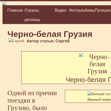
Главная
Cтраны,
Видео
Фотоальбомы
Путешес
Перейти
регионы
к
содержимому
Черно-белая Грузия
Автор статьи: Сергей
Черно-белая 
Одной из причин
поездки в
Винный погре
Грузию, было