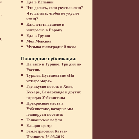
м
Еда в Испании
Что делать, если укусил клещ?
Что делать, чтобы не укусил
.
клещ?
Как летать дешево и
интересно в Европу
Еда в Грузии
ы,
Моя Мексика
Музыка виноградной лозы
Последние публикации:
На авто в Турцию. Три дня по
России.
Турция. Путешествие «На
четыре моря»
Где вкусно поесть в Хиве,
Бухаре, Самарканде и других
городах Узбекистана
Прекрасные места в
Узбекистане, которые мы
планируем посетить
Гонконгские вафли
Ельцин-центр
Землетрясения Катав-
Ивановск 26.03.2019