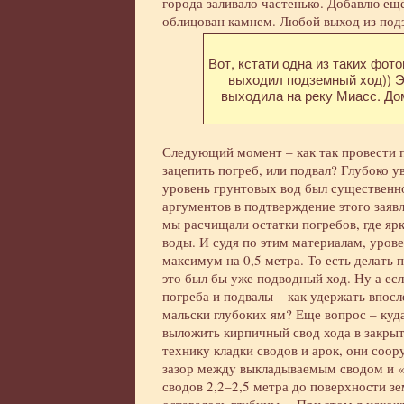
города заливало частенько. Добавлю еще
облицован камнем. Любой выход из подз
Вот, кстати одна из таких фот
выходил подземный ход)) Э
выходила на реку Миасс. Дом
Следующий момент – как так провести п
зацепить погреб, или подвал? Глубоко у
уровень грунтовых вод был существенн
аргументов в подтверждение этого заявл
мы расчищали остатки погребов, где яр
воды. И судя по этим материалам, уров
максимум на 0,5 метра. То есть делать 
это был бы уже подводный ход. Ну а ес
погреба и подвалы – как удержать впосл
мальски глубоких ям? Еще вопрос – куд
выложить кирпичный свод хода в закрыто
технику кладки сводов и арок, они соор
зазор между выкладываемым сводом и «
сводов 2,2–2,5 метра до поверхности зе