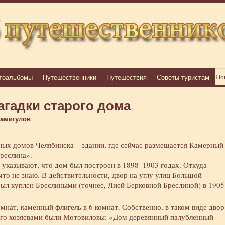
тоальбомы
Путешественники
Путешествия
Советы туристам
агадки старого дома
Самигулов
ных домов Челябинска – здании, где сейчас размещается Камерный
реслина».
указывают, что дом был построен в 1898–1903 годах. Откуда
 что не знаю. В действительности, двор на углу улиц Большой
 был куплен Бреслиными (точнее, Лией Берковной Бреслиной) в 1905
мнат, каменный флигель в 6 комнат. Собственно, в таком виде двор
 его хозяевами были Мотовиловы: «Дом деревянный палубленный