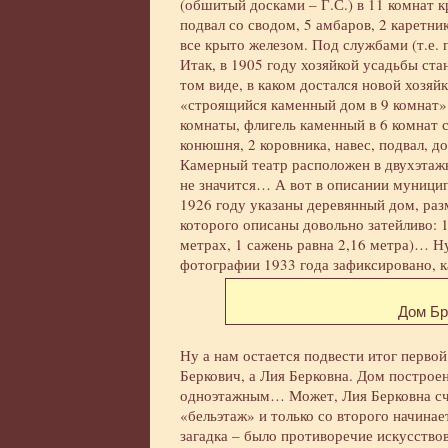
(обшитый досками – Г.С.) в 11 комнат 
подвал со сводом, 5 амбаров, 2 каретник
все крыто железом. Под службами (т.е.
Итак, в 1905 году хозяйкой усадьбы ста
том виде, в каком достался новой хозяй
«строящийся каменный дом в 9 комнат».
комнаты, флигель каменный в 6 комнат с
конюшня, 2 коровника, навес, подвал, 
Камерный театр расположен в двухэтажн
не значится… А вот в описании муници
1926 году указаны деревянный дом, ра
которого описаны довольно затейливо: 14
метрах, 1 сажень равна 2,16 метра)… Н
фотографии 1933 года зафиксировано, ка
Дом Бр
Ну а нам остается подвести итог перво
Беркович, а Лия Берковна. Дом построен
одноэтажным… Может, Лия Берковна счи
«бельэтаж» и только со второго начина
загадка – было противоречие искусствов