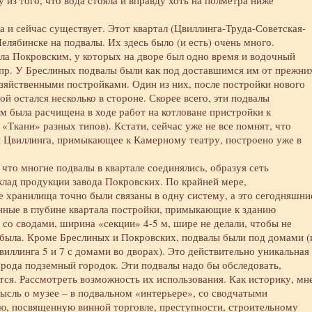
из того, что вода стояла и вправду хоть на полметра ниже
а и сейчас существует. Этот квартал (Цвиллинга-Труда-Советская-
елябинске на подвалы. Их здесь было (и есть) очень много.
ла Покровским, у которых на дворе был одно время и водочный
 пр. У Бреслиных подвалы были как под доставшимся им от прежни
озяйственными постройками. Один из них, после постройки нового
ой остался несколько в стороне. Скорее всего, эти подвалы
ем была расчищена в ходе работ на котловане пристройки к
«Ткани» разных типов). Кстати, сейчас уже не все помнят, что
и Цвиллинга, примыкающее к Камерному театру, построено уже в
, что многие подвалы в квартале соединялись, образуя сеть
лад продукции завода Покровских. По крайней мере,
хранилища точно были связаны в одну систему, а это сегодняшни
нные в глубине квартала постройки, примыкающие к зданию
 со сводами, ширина «секции» 4-5 м, шире не делали, чтобы не
ки была. Кроме Бреслиных и Покровских, подвалы были под домами (
иллинга 5 и 7 с домами во дворах). Это действительно уникальная
рода подземный городок. Эти подвалы надо бы обследовать,
тся. Рассмотреть возможность их использования. Как историку, мне
мысль о музее – в подвальном «интерьере», со сводчатыми
ю, посвященную винной торговле, преступности, строительному