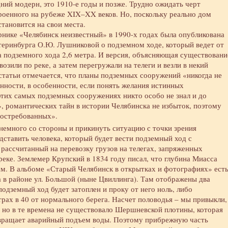
ний модерн, это 1910-е годы и позже. Трудно ожидать черт
троенного на рубеже XIX–XX веков. Но, поскольку реально дом
 становится на свои места.
рнике «Челябинск неизвестный» в 1990-х годах была опубликована
атеринбурга О.Ю. Лушниковой о подземном ходе, который ведет от
 подземного хода 2,6 метра. И версия, объясняющая существовани
озили по реке, а затем перегружали на телеги и везли в некий
статьи отмечается, что планы подземных сооружений «никогда не
ности, в особенности, если понять желания истинных
этих самых подземных сооружениях никто особо не знал и до
», романтических тайн в истории Челябинска не избыток, поэтому
востребованных».
немного со стороны и прикинуть ситуацию с точки зрения
дставить человека, который будет вести подземный ход с
ассчитанный на перевозку грузов на телегах, запряженных
ке. Землемер Крупский в 1834 году писал, что глубина Миасса
 см. В альбоме «Старый Челябинск в открытках и фотографиях» ест
 в районе ул. Большой (ныне Цвиллинга). Там отображены два
 подземный ход будет затоплен и проку от него ноль, либо
рах в 40 от нормального берега. Насчет половодья – мы привыкли,
, но в те времена не существовало Шершневской плотины, которая
твращает аварийный подъем воды. Поэтому прибрежную часть