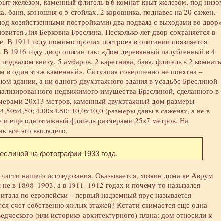
крыт железом, каменный флигель в 6 комнат крыт железом, под низо
а, баня, конюшня о 5 стойлах, 2 коровника, поднавес на 20 сажен,
 под хозяйственными постройками) два подвала с выходами во двор»
новится Лия Берковна Бреслина. Несколько лет двор сохраняется в
ке. В 1911 году помимо прочих построек в описании появляется
 В 1916 году двор описан так: «Дом деревянный палубленный в 4
 подвалом внизу, 5 амбаров, 2 каретника, баня, флигель в 2 комнат
дом в один этаж каменный». Ситуация совершенно не понятна –
ом здании, а ни одного двухэтажного здания в усадьбе Бреслиной
пализированного недвижимого имущества Бреслиной, сделанного в
змерами 20х13 метров, каменный двухэтажный дом размеры
,50х4,50; 4,00х4,50; 10,0х10,0 (размеры даны в саженях, а не в
у и еще одноэтажный флигель размерами 25х7 метров. На
к все это выглядело.
еслиной на фотографии 1933 года.
й части нашего исследования. Оказывается, хозяин дома не Аврум
 не в 1898–1903, а в 1911–1912 годах и почему-то назывался
тала по европейски – первый надземный ярус называется
ется счет собственно жилых этажей? Кстати снимается еще одна
едческого (или историко-архитектурного) плана: дом относили к