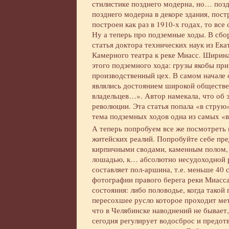
стилистике позднего модерна, но… позд
позднего модерна в декоре здания, пос
построен как раз в 1910-х годах, то все
Ну а теперь про подземные ходы. В сбо
статья доктора технических наук из Ек
Камерного театра к реке Миасс. Ширина
этого подземного хода: грузы якобы прив
производственный цех. В самом начале 
являлись достоянием широкой обществен
владельцев…». Автор намекала, что об 
революции. Эта статья попала «в струю
тема подземных ходов одна из самых «
А теперь попробуем все же посмотреть 
житейских реалий. Попробуйте себе пре
кирпичными сводами, каменным полом, р
лошадью, к… абсолютно несудоходной ре
составляет пол-аршина, т.е. меньше 40
фотографии правого берега реки Миасса
состояния: либо половодье, когда такой
пересохшее русло которое проходит мет
что в Челябинске наводнений не бывает
сегодня регулирует водосброс и предо