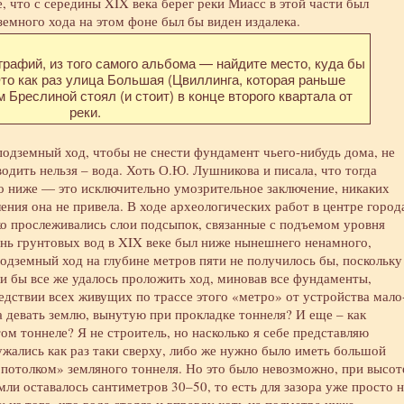
, что с середины XIX века берег реки Миасс в этой части был
емного хода на этом фоне был бы виден издалека.
ографий, из того самого альбома — найдите место, куда бы
то как раз улица Большая (Цвиллинга, которая раньше
 Бреслиной стоял (и стоит) в конце второго квартала от
реки.
одземный ход, чтобы не снести фундамент чьего-нибудь дома, не
водить нельзя – вода. Хоть О.Ю. Лушникова и писала, что тогда
о ниже — это исключительно умозрительное заключение, никаких
ения она не привела. В ходе археологических работ в центре город
ко прослеживались слои подсыпок, связанные с подъемом уровня
ень грунтовых вод в XIX веке был ниже нынешнего ненамного,
подземный ход на глубине метров пяти не получилось бы, поскольку
ли бы все же удалось проложить ход, миновав все фундаменты,
едствии всех живущих по трассе этого «метро» от устройства мало
а девать землю, вынутую при прокладке тоннеля? И еще – как
м тоннеле? Я не строитель, но насколько я себе представляю
ужались как раз таки сверху, либо же нужно было иметь большой
потолком» земляного тоннеля. Но это было невозможно, при высот
мли оставалось сантиметров 30–50, то есть для зазора уже просто 