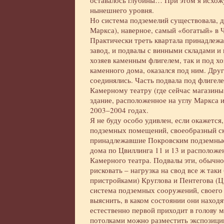
оставалось глубины… При этом я исхожу 
нынешнего уровня.
Но система подземелий существовала, д
Маркса), наверное, самый «богатый» в Ч
Практически треть квартала принадлежа
завод, и подвалы с винными складами и
хозяев каменным флигелем, так и под х
каменного дома, оказался под ним. Друг
соединялись. Часть подвала под флигел
Камерному театру (где сейчас магазины 
здание, расположенное на углу Маркса 
2003–2004 годах.
Я не буду особо удивлен, если окажется
подземных помещений, своеобразный ск
принадлежавшие Покровским подземные 
дома по Цвиллинга 11 и 13 и расположе
Камерного театра. Подвалы эти, обычно
рисковать – нагрузка на свод все ж та
пристройками) Круглова и Пентегова (Цв
система подземных сооружений, своего 
выяснить, в каком состоянии они находя
естественно первой приходит в голову 
потолками можно разместить экспозици