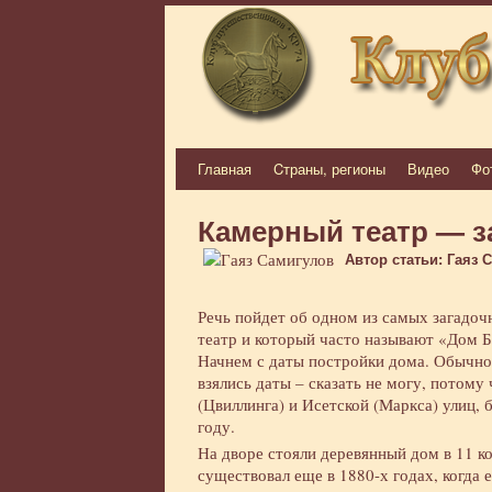
Главная
Cтраны, регионы
Видео
Фо
Перейти
к
Камерный театр — з
содержимому
Автор статьи: Гаяз 
Речь пойдет об одном из самых загадоч
театр и который часто называют «Дом Б
Начнем с даты постройки дома. Обычно 
взялись даты – сказать не могу, потому
(Цвиллинга) и Исетской (Маркса) улиц,
году.
На дворе стояли деревянный дом в 11 ко
существовал еще в 1880-х годах, когда