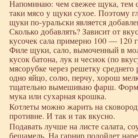
Напоминаю: чем свежее щука, тем с
таки мясо у щуки сухое. Поэтому г
щуки по-уральски является добавле
Сколько добавлять? Зависит от вку
кусочек сала примерно 100 — 120 г
Филе щуки, сало, вымоченный в мо
кусок батона, лук и чеснок (по вку
мясорубке через решетку среднего 
одно яйцо, солю, перчу, хорош мел
тщательно вымешиваю фарш. Форм
мука или сухарная крошка.
Котлеты можно жарить на сковороде
противне. И так и так вкусно.
Подавать лучше на листе салата, со
бешамель. На гарнир подойдет наре