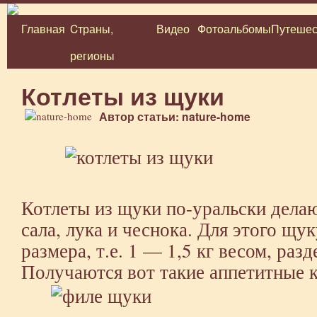
Главная
Cтраны,
Видео
Фотоальбомы
Путешес
Перейти
регионы
к
содержимому
Котлеты из щуки
Автор статьи: nature-home
Котлеты из щуки по-уральски делаю
сала, лука и чеснока. Для этого щу
размера, т.е. 1 — 1,5 кг весом, раз
Получаются вот такие аппетитные 