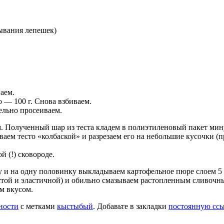
зывания лепешек)
ваем.
 — 100 г. Снова взбиваем.
ельно просеиваем.
 Полученный шар из теста кладем в полиэтиленовый пакет минут
ваем тесто «колбаской» и разрезаем его на небольшие кусочки (
й (!) сковороде.
лку и на одну половинку выкладываем картофельное пюре слоем 
стой и эластичной) и обильно смазываем растопленным сливочн
м вкусом.
ности
с метками
кыстыбый
. Добавьте в закладки
постоянную сс