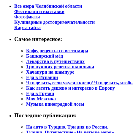
Все озера Челябинской области
Фестивали и выставки
Фотофакты
Кулинарные достопримечательности
Карта сайта
Самое интересное:
Кофе. рецепты со всего мира
Башкирский мёд
Лекарства в путешествиях
Три лучших рецепта шашлыка
Хачапури на шампуре
Еда в Испании
Что делать, если укусил клещ? Что делать, чтоб
Как летать дешево и интересно в Европу
Еда в Грузии
Моя Мексика
Музыка виноградной лозы
Последние публикации:
На авто в Турцию. Три дня по России.
Турция. Путешествие «На четыре моря»