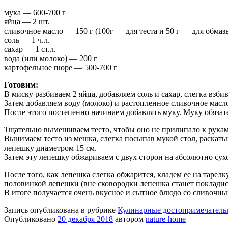
мука — 600-700 г
яйца — 2 шт.
сливочное масло — 150 г (100г — для теста и 50 г — для обма
соль — 1 ч.л.
сахар — 1 ст.л.
вода (или молоко) — 200 г
картофельное пюре — 500-700 г
Готовим:
В миску разбиваем 2 яйца, добавляем соль и сахар, слегка взби
Затем добавляем воду (молоко) и растопленное сливочное масло
После этого постепенно начинаем добавлять муку. Муку обязат
Тщательно вымешиваем тесто, чтобы оно не прилипало к рукам.
Вынимаем тесто из мешка, слегка посыпав мукой стол, раскаты
лепешку диаметром 15 см.
Затем эту лепешку обжариваем с двух сторон на абсолютно сухо
После того, как лепешка слегка обжарится, кладем ее на таре
половинкой лепешки (вне сковородки лепешка станет поклади
В итоге получается очень вкусное и сытное блюдо со сливочны
Запись опубликована в рубрике
Кулинарные достопримечатель
Опубликовано
20 декабря 2018
автором
nature-home