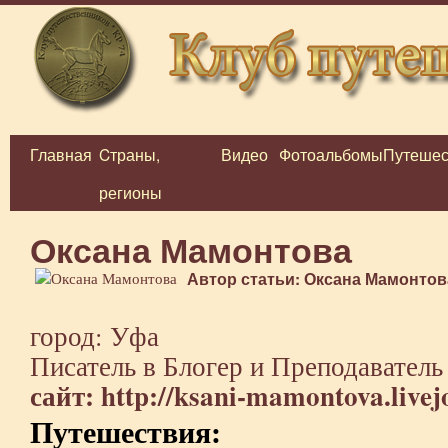
Главная
Cтраны,
Видео
Фотоальбомы
Путешес
Перейти
регионы
к
содержимому
Оксана Мамонтова
Автор статьи: Оксана Мамонтов
город: Уфа
Писатель в Блогер и Преподаватель
сайт:
http://ksani-mamontova.livej
Путешествия: