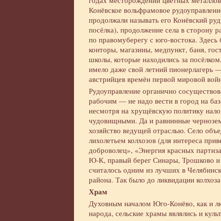
годах месторождений цветных металлов
Конёвское вольфрамовое рудоуправлени
продолжали называть его Конёвский руд
посёлка), продолжение села в сторону 
по правомуберегу с юго-востока. Здесь
конторы, магазины, медпункт, баня, гос
школы, которые находились за посёлком
имело даже свой летний пионерлагерь —
австрийцев времён первой мировой вой
Рудоуправление органично сосуществова
рабочим — не надо вести в город на ба
несмотря на хрущёвскую политику нало
чудовищными. Да и равнинные черноземн
хозяйство ведущей отраслью. Село объ
лихолетьем колхозов (для интереса при
доброволец», «Энергия красных партиза
Ю-К, правый берег Синары, Трошково и
считалось одним из лучших в Челябинск
района. Так было до ликвидации колхоза
Храм
Духовным началом Юго-Конёво, как и лю
народа, сельские храмы являлись и кул