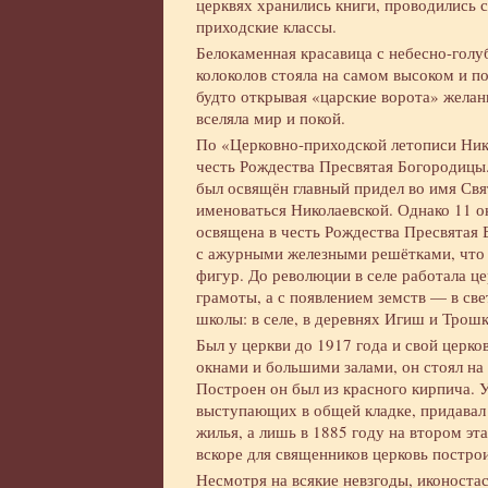
церквях хранились книги, проводились 
приходские классы.
Белокаменная красавица с небесно-гол
колоколов стояла на самом высоком и п
будто открывая «царские ворота» желан
вселяла мир и покой.
По «Церковно-приходской летописи Нико
честь Рождества Пресвятая Богородицы.
был освящён главный придел во имя Свя
именоваться Николаевской. Однако 11 о
освящена в честь Рождества Пресвятая 
с ажурными железными решётками, что 
фигур. До революции в селе работала ц
грамоты, а с появлением земств — в св
школы: в селе, в деревнях Игиш и Трошк
Был у церкви до 1917 года и свой церк
окнами и большими залами, он стоял на
Построен он был из красного кирпича. У
выступающих в общей кладке, придавал 
жилья, а лишь в 1885 году на втором э
вскоре для священников церковь постро
Несмотря на всякие невзгоды, иконостас