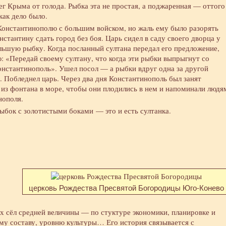
ег Крыма от голода. Рыбка эта не простая, а поджаренная — оттого
как дело было.
Константинополю с большим войском, но жаль ему было разорять
стантину сдать город без боя. Царь сидел в саду своего дворца у
ольшую рыбку. Когда посланный султана передал его предложение,
: «Передай своему султану, что когда эти рыбки выпрыгнут со
Константинополь». Ушел посол — а рыбки вдруг одна за другой
. Побледнел царь. Через два дня Константинополь был занят
 из фонтана в море, чтобы они плодились в нем и напоминали людя
нополя.
ыбок с золотистыми боками — это и есть султанка.
церковь Рождества Пресвятой Богородицы Юго-Конево
х сёл средней величины — по стуктуре экономики, планировке и
му составу, уровню культуры… Его история связывается с