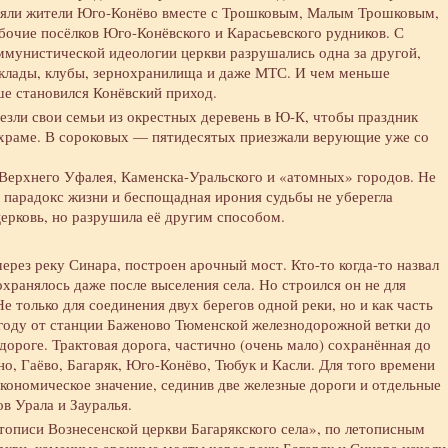
вляли жители Юго-Конёво вместе с Трошковым, Малым Трошковым,
абочие посёлков Юго-Конёвского и Карасьевского рудников. С
ммунистической идеологии церкви разрушались одна за другой,
склады, клубы, зернохранилища и даже МТС. И чем меньше
ше становился Конёвский приход.
зли свои семьи из окрестных деревень в Ю-К, чтобы праздник
 храме. В сороковых — пятидесятых приезжали верующие уже со
 Верхнего Уфалея, Каменска-Уральского и «атомных» городов. Не
о парадокс жизни и беспощадная ирония судьбы не уберегла
рковь, но разрушила её другим способом.
через реку Синара, построен арочный мост. Кто-то когда-то назвал
хранялось даже после выселения села. Но строился он не для
 только для соединения двух берегов одной реки, но и как часть
 году от станции Баженово Тюменской железнодорожной ветки до
дороге. Трактовая дорога, частично (очень мало) сохранённая до
о, Гаёво, Багаряк, Юго-Конёво, Тюбук и Касли. Для того времени
ономическое значение, сединив две железные дороги и отдельные
в Урала и Зауралья.
описи Вознесенской церкви Багарякского села», по летописным