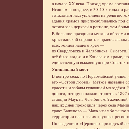
в начале ХХ века. Приход храма соста
Игишем, а позднее, в 30-40-х годах и р
тотальным наступлением на религию ко
здания храмов приспосабливались под 
оставалось церквей в регионе, тем боль
В большие праздники мужики обозами ве
христианский справить в православном
всех концов нашего края —
из Свердловска и Челябинска, Сысерти,
всё было гладко и в Конёвском храме, н
единственную выжившую при Советах це
Уникальный мост
В центре села, по Первомайской улице, 
его «Остров любви». Меткое название со
красоты и забавы гуляющей молодёжи. Не
дороги, которую начали строить в 1897
станции Маук на Челябинской железной 
наших дней проходила через сёла Мамин
тракт Баженово — Маук имел большое эк
территории нескольких крупных регионо
По сведениям «Церковно-приходской лет