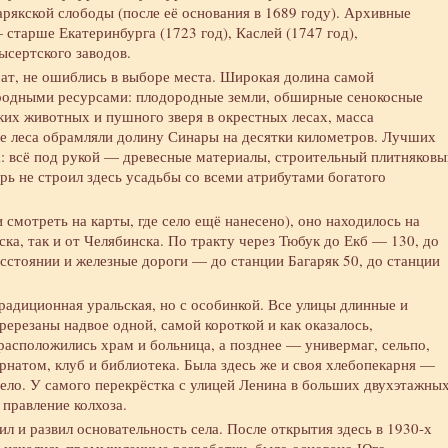
арякской слободы (после её основания в 1689 году). Архивные
старше Екатеринбурга (1723 год), Каслей (1747 год),
сертского заводов.
ат, не ошиблись в выборе места. Широкая долина самой
иродными ресурсами: плодородные земли, обширные сенокосные
их животных и пушного зверя в окрестных лесах, масса
е леса обрамляли долину Синары на десятки километров. Лучших
а: всё под рукой — древесные материалы, строительный плитняковы
рь не строил здесь усадьбы со всеми атрибутами богатого
смотреть на карты, где село ещё нанесено), оно находилось на
ка, так и от Челябинска. По тракту через Тюбук до Екб — 130, до
сстоянии и железные дороги — до станции Багаряк 50, до станции
радиционная уральская, но с особинкой. Все улицы длинные и
ерезаны надвое одной, самой короткой и как оказалось,
асположились храм и больница, а позднее — универмаг, сельпо,
ернатом, клуб и библиотека. Была здесь же и своя хлебопекарня —
село. У самого перекрёстка с улицей Ленина в больших двухэтажны
 правление колхоза.
л и развил основательность села. После открытия здесь в 1930-х