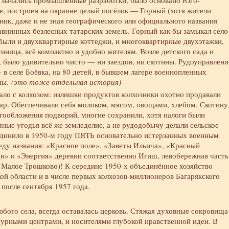
 начались промышленные разработки, было основано Юго-
е, построен на окраине целый посёлок — Горный (хотя жители
ник, даже и не зная географического или официального названия
равнинных безлесных татарских земель. Горный как бы замыкал село
 были и двухквартирные коттеджи, и многоквартирные двухэтажки,
тиница, всё компактно и удобно жителям. Возле детского сада и
, было удивительно чисто — ни заездов, ни скотины. Рудоуправлени
 в селе Боёвка, на 80 детей, в бывшем лагере военнопленных
ны.
(это тоже отдельная история)
ло с колхозом: излишки продуктов колхозники охотно продавали
зар. Обеспечивали себя молоком, мясом, овощами, хлебом. Скотину
гообложения подворий, многие сохранили, хотя налоги были
ые угодья всё же земледелие, а не рудодобычу делали сельское
единило в 1950-м году ПЯТЬ основательно истерзанных военным
веду названия: «Красное поле», «Заветы Ильича», «Красный
н» и «Энергия» деревни соответственно Игиш, левобережная часть
 Малое Трошково)! К середине 1950-х объединённое хозяйство
ой области и в числе первых колхозов-миллионеров Багарякского
 после сентября 1957 года.
бого села, всегда оставалась церковь. Стяжая духовные сокровища
ьтурными центрами, и носителями глубокой нравственной идеи. В