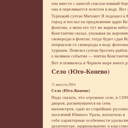
она вместе с камсой спасала южный бер
она и переливается золотом в воде. Вот 
Турецкий султан Магомет II подошел к 
город и послал он предложение царю Кон
фонтана, а жена его тут же жарила неб
Константин сказал, указывая на жаровню
сковороды в фонтан, тогда будет сдан 
попрыгали со сковороды в воду фонтана
турками. Повелел султан бросить рыбок
о великом событии — взятии Константи
Вот и появилось в Черном море много р
Село (Юго-Конево)
11 августа 2014
Село (Юго-Конево)
Надо сказать, что огромное село, в 1200
дворов, раскинувшееся на семь
километров, одно из старейших русских
поселений Южного Урала, воплотило в
себе характерные особенности уральски
архитектуре, национальному и классово