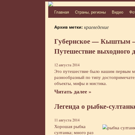
Главная
Cтраны, регионы
Видео
Фо
Перейти
к
Архив метки:
краеведение
содержимому
Губернское — Кыштым —
Путешествие выходного 
12 августа 2014
Это путешествие было нашим первым м
разнообразный по типу достопримечател
объекты, мифы и мистика.
Читать далее »
Легенда о рыбке-султанк
11 августа 2014
Хорошая рыбка
султанка; много раз