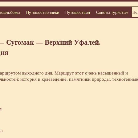
тоальбомы
Путешественники
Путешествия
Советы туристам
 Сугомак — Верхний Уфалей.
дня
аршрутом выходного дня. Маршрут этот очень насыщенный и
ьностей: история и краеведение, памятники природы, техногенные
е