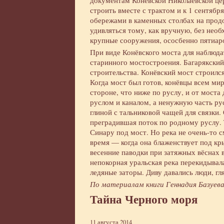
документам Конёвской Николаевской цер
строить вместе с трактом и к 1 сентяб
обережами в каменных столбах на прод
удивляться тому, как вручную, без необ
крупные сооружения, ососбенно пятиар
При виде Конёвского моста для наблюда
старинного мостостроения. Багарякский
строительства. Конёвский мост строилс
Когда мост был готов, конёвцы всем ми
стороне, что ниже по руслу, и от мост
руслом и каналом, а ненужную часть рус
глиной с тальниковой чащей для связки.
преградившая поток по родному руслу. 
Синару под мост. Но река не очень-то 
время — когда она блаженствует под кры
весенние паводки при затяжных вёснах
непокорная уральская река перекидывал
ледяные заторы. Диву давались люди, гл
По материалам книги Геннадия Базуева
Тайна Черного моря
11 августа 2014