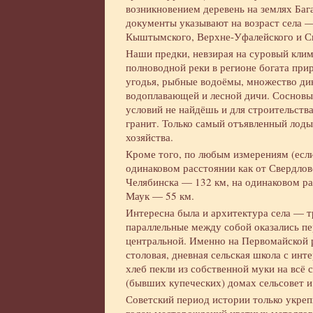
возникновением деревень на землях Баг
документы указывают на возраст села — 
Кыштымского, Верхне-Уфалейского и Сы
Наши предки, невзирая на суровый клим
полноводной реки в регионе богата пр
угодья, рыбные водоёмы, множество дик
водоплавающей и лесной дичи. Сосновы
условий не найдёшь и для строительств
гранит. Только самый отъявленный лоды
хозяйства.
Кроме того, по любым измерениям (если 
одинаковом расстоянии как от Свердловс
Челябинска — 132 км, на одинаковом ра
Маук — 55 км.
Интересна была и архитектура села — т
параллельные между собой оказались пер
центральной. Именно на Первомайской р
столовая, дневная сельская школа с инт
хлеб пекли из собственной муки на всё 
(бывших купеческих) домах сельсовет и
Советский период истории только укрепи