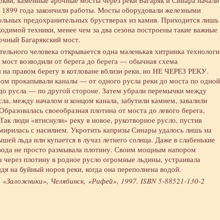
кви, каменные арочные мосты через реки Багаряк и Синара начали
ря 1899 года закончили работы. Мосты оборудовали железными
ольных предохранительных брустверах из камня. Приходится лишь
ходимой техники, менее чем за два сезона построены такие важные 
очный Багарякский мост.
тельного человека открывается одна маленькая хитринка технологи
 мост возводили от берега до берега — обычная схема
я на правом берегу в котловане вблизи реки, но НЕ ЧЕРЕЗ РЕКУ.
ром прокапывали каналы — от одного русла реки до моста по одной
а до русла — по другой стороне. Затем убрали перемычки между
ла, между началом и концом канала, забутили камнем, завалили
 Образовалась своеобразная плотина от моста до левого берега,
Так люди «втиснули» реку в новое, рукотворное русло, пустив
смирилась с насилием. Укротить капризы Синары удалось лишь на
шей льда или купается в лучаз летнего солнца. Даже в слабенькие
 вода не просто размывала плотину. Своим мощным напором
а через плотину в родное русло огромные льдины, устраивала
ядя на буйный норов реки, когда она переполнена водой.
 «Заложники», Челябинск, «Рифей», 1997. ISBN 5-88521-130-2