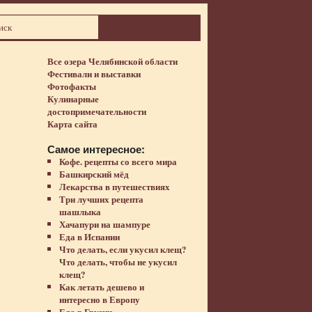
Все озера Челябинской области
Фестивали и выставки
Фотофакты
Кулинарные
достопримечательности
Карта сайта
Самое интересное:
Кофе. рецепты со всего мира
Башкирский мёд
Лекарства в путешествиях
Три лучших рецепта
шашлыка
Хачапури на шампуре
Еда в Испании
Что делать, если укусил клещ?
Что делать, чтобы не укусил
клещ?
Как летать дешево и
интересно в Европу
Еда в Грузии