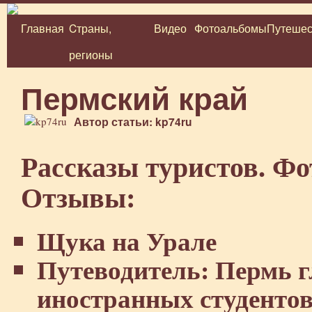
Главная
Cтраны,
Видео
Фотоальбомы
Путешес
Перейти
регионы
к
содержимому
Пермский край
Автор статьи: kp74ru
Рассказы туристов. Фо
Отзывы:
Щука на Урале
Путеводитель: Пермь 
иностранных студенто