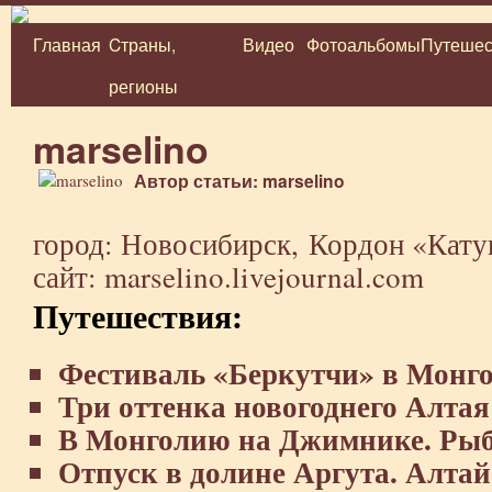
Главная
Cтраны,
Видео
Фотоальбомы
Путешес
Перейти
регионы
к
содержимому
marselino
Автор статьи: marselino
город: Новосибирск,
Кордон «Кату
сайт:
marselino.livejournal.com
Путешествия:
Фестиваль «Беркутчи» в Монго
Три оттенка новогоднего Алтая
В Монголию на Джимнике. Рыб
Отпуск в долине Аргута. Алтай