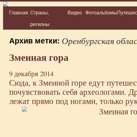
Главная
Cтраны,
Видео
Фотоальбомы
Путешес
Перейти
регионы
к
содержимому
Оренбургская обла
Архив метки:
Змеиная гора
9 декабря 2014
Сюда, к Змеиной горе едут путеше
почувствовать себя археологами. Д
лежат прямо под ногами, только ру