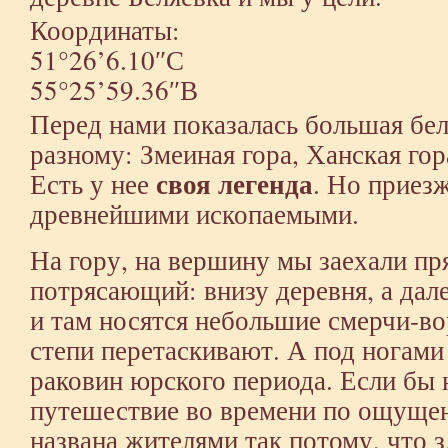
Координаты:
51°26’6.10″С
55°25’59.36″В
Перед нами показалась большая бел
разному: Змеиная гора, Ханская гор
своя легенда
Есть у нее
. Но приез
древнейшими ископаемыми.
На гору, на вершину мы заехали пр
потрясающий: внизу деревня, а дале
и там носятся небольшие смерчи-во
степи перетаскивают. А под ногам
раковин юрского периода. Если бы 
путешествие во времени по ощущен
названа жителями так потому, что з