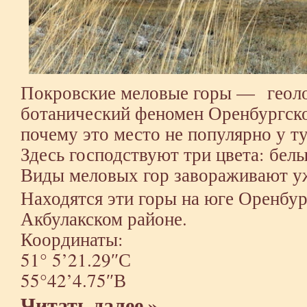
Покровские меловые горы — геоло
ботанический феномен Оренбургско
почему это место не популярно у т
Здесь господствуют три цвета: бел
Виды меловых гор завораживают уж
Находятся эти горы на юге Оренбур
Акбулакском районе.
Координаты:
51° 5’21.29″С
55°42’4.75″В
Читать далее »