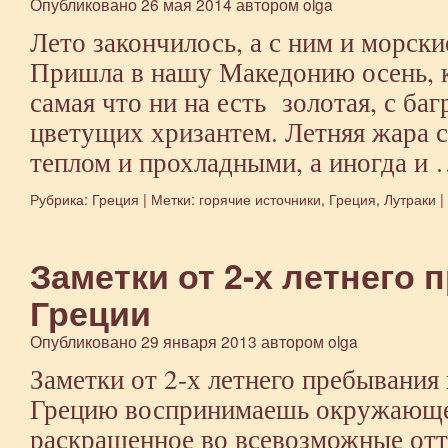
Опубликовано
26 мая 2014
автором
olga
Лето закончилось, а с ним и морски
Пришла в нашу Македонию осень, к
самая что ни на есть золотая, с ба
цветущих хризантем. Летняя жара 
теплом и прохладными, а иногда и
Рубрика:
Греция
|
Метки:
горячие источники
,
Греция
,
Лутраки
|
Заметки от 2-х летнего
Греции
Опубликовано
29 января 2013
автором
olga
Заметки от 2-х летнего пребывания
Грецию воспринимаешь окружающее
раскрашенное во всевозможные отте