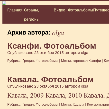
Главная
Cтраны,
Видео
Фотоальбомы
Путешес
Перейти
регионы
к
содержимому
olga
Архив автора:
Ксанфи. Фотоальбом
Опубликовано
23 октября 2015
автором
olga
Рубрика:
Греция
,
Фотоальбомы
|
Метки:
карнавал Ксанфи
|
Ко
Кавала. Фотоальбом
Опубликовано
23 октября 2015
автором
olga
Кавала, 2009 Кавала, 2010 Кавала,
Рубрика:
Греция
,
Фотоальбомы
|
Метки:
Кавала
|
Комментарии