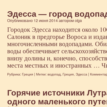
Эдесса — город водопа
Опубликовано
12 июня 2014
автором
olga
Городок Эдесса находится около 100
Салоник в предгорье Вороса и изда
многочисленными водопадами. Обил
воды обеспечивает сельскохозяйст
внизу долины и, конечно, способст
места местных и иностранных …
Ч
Рубрика:
Греция
|
Метки:
водопад
,
Греция
,
Эдесса
|
Коммента
Горячие источники Лутр
одного маленького путе