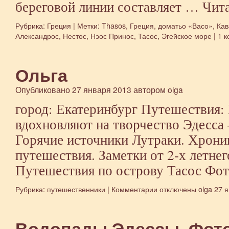
береговой линии составляет …
Чита
Рубрика:
Греция
|
Метки:
Thasos
,
Греция
,
доматьо «Васо»
,
Кав
Александрос
,
Нестос
,
Нэос Принос
,
Тасос
,
Эгейское море
|
1 
Ольга
Опубликовано
27 января 2013
автором
olga
город: Екатеринбург Путешествия:
вдохновляют на творчество Эдесса
Горячие источники Лутраки. Хрони
путешествия. Заметки от 2-х летне
Путешествия по острову Тасос Фо
Рубрика:
путешественники
|
Комментарии
к
отключены
olga
27 я
записи
Ольга
Водопады Эдессы. Фот