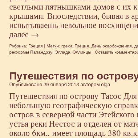
светлыми пятнышками домов с их 
крышами. Впоследствии, бывая в а
испытываешь невольное восхищен
далее
→
Рубрика:
Греция
|
Метки:
греки
,
Греция
,
День освобождения
,
д
реформы Папандрэу
,
Эллада
,
Эллинцы
|
Оставить комментар
Путешествия по острову
Опубликовано
29 января 2013
автором
olga
Путешествия по острову Тасос Для
небольшую географическую справку
остров в северной части Эгейского
устья реки Нестос и отделен от ма
около 6км., имеет площадь 380 кв.