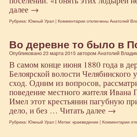
поселений. «Гонять этих лодырей 
далее
→
Рубрика:
Южный Урал
|
Комментарии
к
отключены
Анатолий Вл
записи
К
вопросу
Во деревне то было в П
«ленности»
оренбургских
Опубликовано
23 марта 2015
автором
Анатолий Влади
казаков
В самом конце июня 1880 года в де
Новолинейного
района
Белоярской волости Челябинского у
сход. Одним из вопросов, рассматр
поведение местного жителя Ивана 
Имел этот крестьянин пагубную пр
дело, и без …
Читать далее
→
Рубрика:
Южный Урал
|
Метки:
краеведение
|
Комментарии
к
от
зап
Во