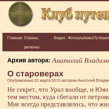
Главная
Cтраны,
Видео
Фотоальбомы
Путешес
Перейти
регионы
к
содержимому
Анатолий Владим
Архив автора:
О староверах
Опубликовано
23 марта 2015
автором
Анатолий Влади
Не секрет, что Урал вообще, и Южн
тем местом, куда сбегали от петро
Мне всегда представлялось, что жи