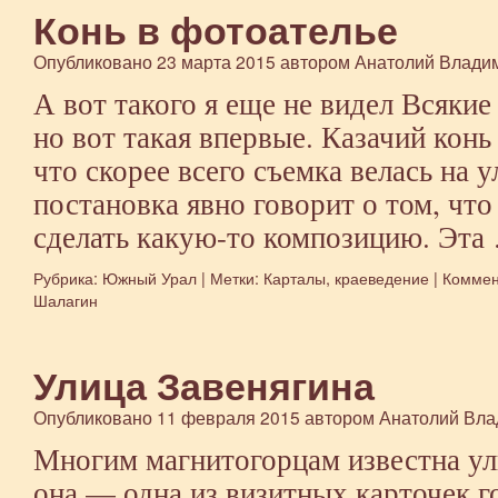
дер
Конь в фотоателье
то
бы
Опубликовано
23 марта 2015
автором
Анатолий Влади
в
А вот такого я еще не видел Всяки
Пот
но вот такая впервые. Казачий кон
что скорее всего съемка велась на у
постановка явно говорит о том, чт
сделать какую-то композицию. Эт
Рубрика:
Южный Урал
|
Метки:
Карталы
,
краеведение
|
Коммен
Шалагин
Улица Завенягина
Опубликовано
11 февраля 2015
автором
Анатолий Вла
Многим магнитогорцам известна ул
она — одна из визитных карточек 