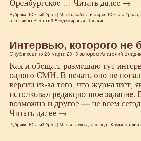
Оренбургское …
Читать далее
→
Рубрика:
Южный Урал
|
Метки:
войны
,
история Южного Урала
,
отключены
Анатолий Владимирович Шалагин
Интервью, которого не 
Опубликовано
23 марта 2015
автором
Анатолий Влади
Как и обещал, размещаю тут интер
одного СМИ. В печать оно не попа
версии из-за того, что журналист, 
истолковал редакционное задание. 
возможно и другое — не всем сегод
Читать далее
→
Рубрика:
Южный Урал
|
Метки:
казаки
,
краевед
|
Комментарии
к