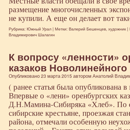
Местные власти обещали в свое вре
размещение многочисленных экспона
не купили. А еще он делает вот та
Рубрика:
Южный Урал
|
Метки:
Валерий Бешенцев
,
художник
|
Владимирович Шалагин
К вопросу «ленности» о
казаков Новолинейного
Опубликовано
23 марта 2015
автором
Анатолий Влади
( ранее статья была опубликована в
Впервые о «лени» оренбургских каз
Д.Н.Мамина-Сибиряка «Хлеб». По 
сибирские крестьяне, проезжая ст
района, отмечали особенную неухо