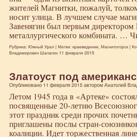
жителей Магнитки, пожалуй, толком
носит улица. В лучшем случае магн
Завенягин был первым директором
металлургического комбината. …
Ч
Рубрика:
Южный Урал
|
Метки:
краеведение
,
Магнитогорск
|
Ко
Владимирович Шалагин
11 февраля 2015
Златоуст под американ
Опубликовано
11 февраля 2015
автором
Анатолий Вла
Летом 1945 года в «Артеке» состоя
посвященные 20-летию Всесоюзного
этот праздник среди прочих почетн
приглашены послы стран-союзников
коалиции. Идет торжественная лин