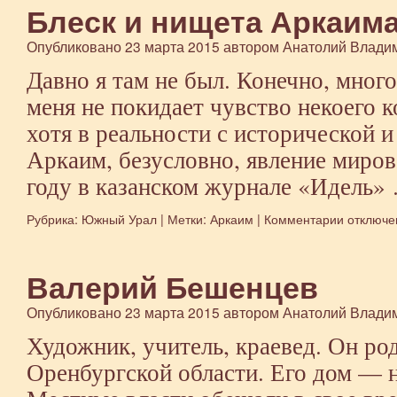
Блеск и нищета Аркаим
Опубликовано
23 марта 2015
автором
Анатолий Влади
Давно я там не был. Конечно, много
меня не покидает чувство некоего 
хотя в реальности с исторической и
Аркаим, безусловно, явление миро
году в казанском журнале «Идель
Рубрика:
Южный Урал
|
Метки:
Аркаим
|
Комментарии
к
отключе
записи
Блеск
и
Валерий Бешенцев
нищета
Аркаима
Опубликовано
23 марта 2015
автором
Анатолий Влади
Художник, учитель, краевед. Он ро
Оренбургской области. Его дом — 