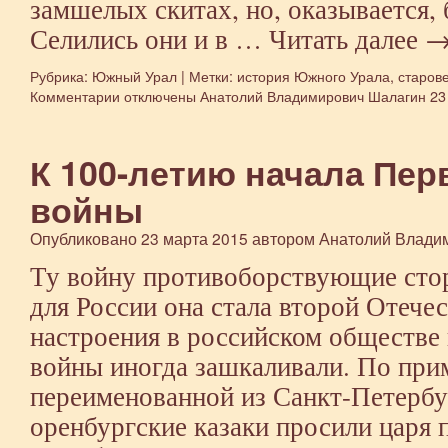
замшелых скитах, но, оказывается,
Селились они и в …
Читать далее
Рубрика:
Южный Урал
|
Метки:
история Южного Урала
,
старов
Комментарии
к
отключены
Анатолий Владимирович Шалагин
23
записи
О
староверах
К 100-летию начала Пе
войны
Опубликовано
23 марта 2015
автором
Анатолий Влади
Ту войну противоборствующие сто
для России она стала второй Отече
настроения в российском обществе 
войны иногда зашкаливали. По при
переименованной из Санкт-Петербу
оренбургские казаки просили царя 