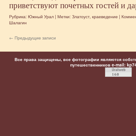
приветствуют почетных гостей и да
Рубрика:
Южный Урал
|
Метки:
Златоуст
,
краеведение
|
Комме
Шалагин
←
Предыдущие записи
Все права защищены, все фотографии являются собст
путешественников
e-mail: kp7